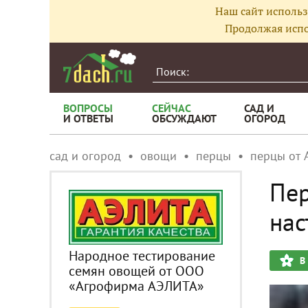
Наш сайт использ
Продолжая испо
ВОПРОСЫ
СЕЙЧАС
САД И
И ОТВЕТЫ
ОБСУЖДАЮТ
ОГОРОД
сад и огород
овощи
перцы
перцы от 
Пер
нас
Народное тестирование
В
семян овощей от ООО
«Агрофирма АЭЛИТА»