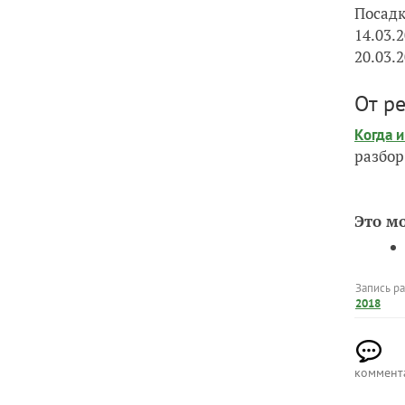
Посадк
14.03.
20.03.
От р
Когда 
разбор
Это м
Запись р
2018
коммент