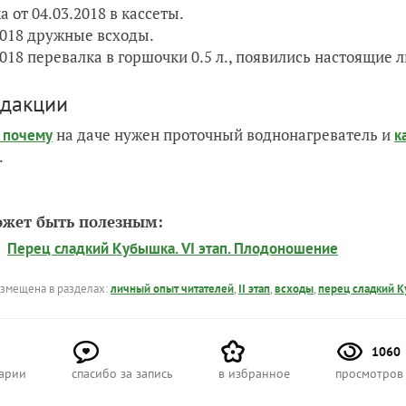
а от 04.03.2018 в кассеты.
2018 дружные всходы.
2018 перевалка в горшочки 0.5 л., появились настоящие л
едакции
на даче нужен проточный воднонагреватель и
и почему
к
.
ожет быть полезным:
Перец сладкий Кубышка. VI этап. Плодоношение
азмещена в разделах:
личный опыт читателей
,
II этап
,
всходы
,
перец сладкий К
1060
арии
спасибо за запись
в избранное
просмотров