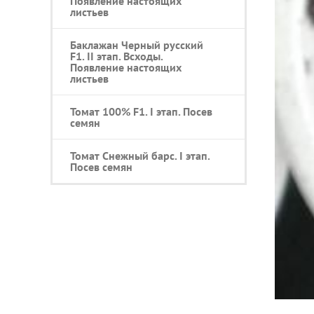
Появление настоящих
листьев
Баклажан Черный русский
F1. II этап. Всходы.
Появление настоящих
листьев
Томат 100% F1. I этап. Посев
семян
Томат Снежный барс. I этап.
Посев семян