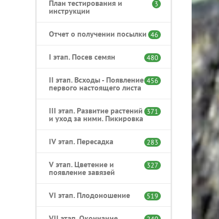
План тестирования и
3
инструкции
Отчет о получении посылки
46
I этап. Посев семян
480
II этап. Всходы - Появление
456
первого настоящего листа
III этап. Развитие растений
371
и уход за ними. Пикировка
IV этап. Пересадка
283
V этап. Цветение и
327
появление завязей
VI этап. Плодоношение
519
VII этап. Окончание
240