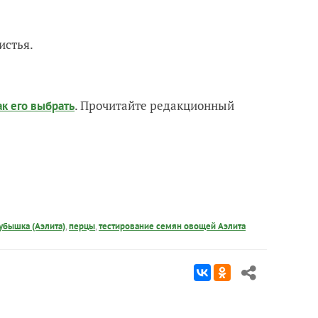
истья.
. Прочитайте редакционный
ак его выбрать
убышка (Аэлита)
,
перцы
,
тестирование семян овощей Аэлита