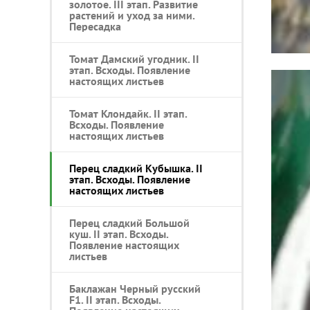
золотое. III этап. Развитие
растений и уход за ними.
Пересадка
Томат Дамский угодник. II
этап. Всходы. Появление
настоящих листьев
Томат Клондайк. II этап.
Всходы. Появление
настоящих листьев
Перец сладкий Кубышка. II
этап. Всходы. Появление
настоящих листьев
Перец сладкий Большой
куш. II этап. Всходы.
Появление настоящих
листьев
Баклажан Черный русский
F1. II этап. Всходы.