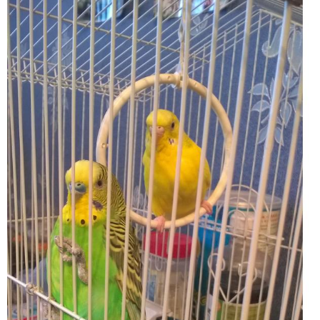
Крокус мой, сорт Пиквик
Мои любимые крокусы. Сорта Жанна д'Арк, Пиквик, Флав
Мои крокусы Флавер Рэкорд
Мои цветы на даче