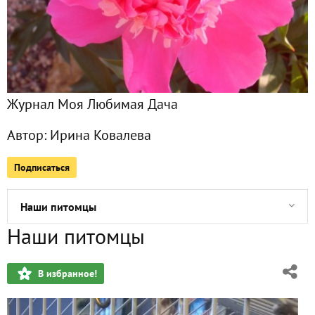
Главная
Все публикации
8
Журнал Моя Любимая Дача
Фото
1
Автор:
Ирина Ковалева
Сейчас обсуждают
Подписаться
Наши питомцы
Наши питомцы
Гладиолусы на моей даче
В избранное!
Наш котик Барсик
Отдыхаем на нашей даче