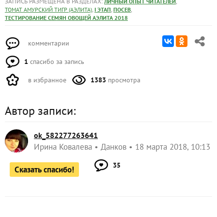
ЗАПИСЬ РАЗМЕЩЕНА В РАЗДЕЛАХ:
,
ЛИЧНЫЙ ОПЫТ ЧИТАТЕЛЕЙ
,
,
,
ТОМАТ АМУРСКИЙ ТИГР (АЭЛИТА)
I ЭТАП
ПОСЕВ
ТЕСТИРОВАНИЕ СЕМЯН ОВОЩЕЙ АЭЛИТА 2018
комментарии
1
спасибо за запись
в избранное
1383
просмотра
Автор записи:
ok_582277263641
Ирина Ковалева
Данков
18 марта 2018, 10:13
35
Сказать спасибо!