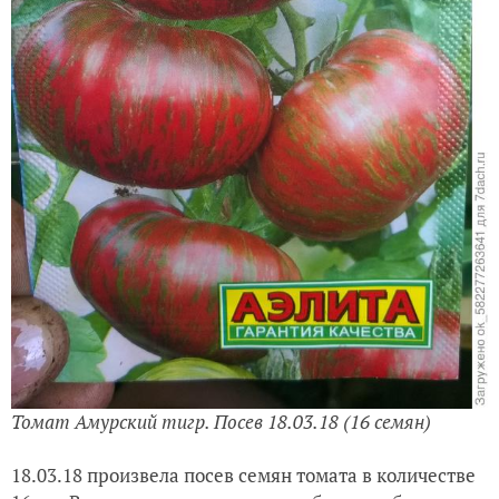
Томат Амурский тигр. Посев 18.03.18 (16 семян)
18.03.18 произвела посев семян томата в количестве