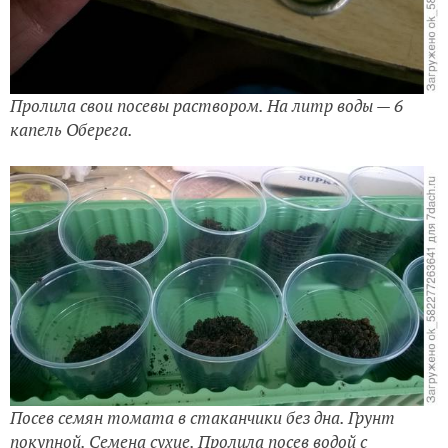
Пролила свои посевы раствором. На литр воды — 6
капель Оберега.
Посев семян томата в стаканчики без дна. Грунт
покупной. Семена сухие. Пролила посев водой с