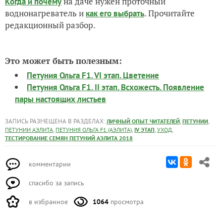
на даче нужен проточный
Когда и почему
воднонагреватель и
. Прочитайте
как его выбрать
редакционный разбор.
Это может быть полезным:
Петуния Ольга F1. VI этап. Цветение
Петуния Ольга F1. II этап. Всхожесть. Появление
пары настоящих листьев
ЗАПИСЬ РАЗМЕЩЕНА В РАЗДЕЛАХ:
,
,
ЛИЧНЫЙ ОПЫТ ЧИТАТЕЛЕЙ
ПЕТУНИИ
,
,
,
,
ПЕТУНИИ АЭЛИТА
ПЕТУНИЯ ОЛЬГА F1 (АЭЛИТА)
IV ЭТАП
УХОД
ТЕСТИРОВАНИЕ СЕМЯН ПЕТУНИЙ АЭЛИТА 2018
комментарии
спасибо за запись
в избранное
1064
просмотра