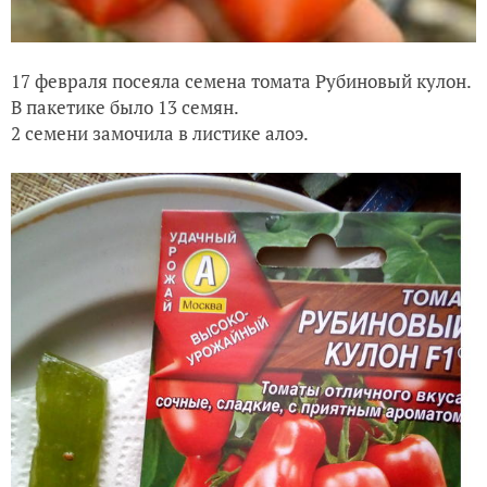
17 февраля посеяла семена томата Рубиновый кулон.
В пакетике было 13 семян.
2 семени замочила в листике алоэ.