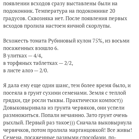
появлении всходов сразу выставлены были на
подоконник. Температура на подоконнике 20
градусов. Сквозняка нет. После появления первых
всходов пролила настоем яичной скорлупы.
Всхожесть томата Рубиновый кулон 75%, из восьми
посаженных взошло 6.
В улитках — 4/4,
в торфяных таблетках — 2/2,
в листе алоэ — 2/0.
Я дала ему еще один шанс, тем более время было, и
посеяла в грунт сухими семенами. Земля с теплой
грядки, где росли тыквы. Практически компост))
Довыковыривала из грунта червяков, они успели
размножиться. Попали нечаянно. Зато грунт очень
рыхлый. Первый раз такое))) Сначала выковырнула
червячков, потом пролила марганцовкой! Все живы!
Семена, посаженные разными способами, по-