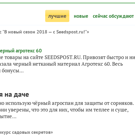
лучшие
новые
сейчас обсуждают
 "В новый сезон 2018 — с Seedspost.ru!"
»
е товары на сайте SEEDSPOST.RU. Привозят быстро и н
азала черный нетканый материал Агротекс 60. Весь
 бонусы...
я на даче
но использую чёрный агроспан для защиты от сорняков.
зни уверены, что это для них, чтобы им теплее и суше,
ытие...
нкурс садовых секретов
»