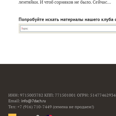
лентяйки. И чтоб сорняков не было. Сейчас...
Попробуйте искать материалы нашего клуба 
ИНН: 9715003782 КПП: 771501001 ОГРН: 51477462934
Email:
info@7dach.ru
Тел: +7 (916) 710-7449 (семена не продаем!)