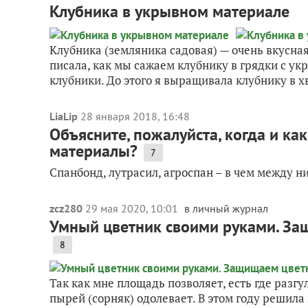
Клубника в укрывном материале
Клубника (земляника садовая) — очень вкусная 
писала, как мы сажаем клубнику в грядки с у
клубники. До этого я выращивала клубнику в х
LiaLip
28 января 2018, 16:48
Объясните, пожалуйста, когда и к
материалы?
7
Спанбонд, лутрасил, агроспан – в чем между н
zcz280
29 мая 2020, 10:01
в личный журнал
Умный цветник своими руками. За
8
Так как мне площадь позволяет, есть где разгул
пырей (сорняк) одолевает. В этом году решил