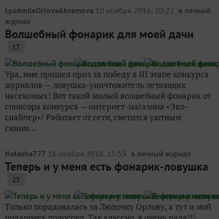
LyudmilaOrlovaAbramova
10 ноября 2016, 20:22
в личный
журнал
Волшебный фонарик для моей дачи
17
Ура, мне пришел приз за победу в III этапе конкурса
журналов — ловушка-уничтожитель летающих
насекомых! Вот такой милый волшебный фонарик от
спонсора конкурса — интернет-магазина «Эко-
снайпер»! Работает от сети, светится уютным
синим...
Natasha777
16 ноября 2016, 15:55
в личный журнал
Теперь и у меня есть фонарик-ловушка
25
Только порадовалась за Людочку Орлову, а тут и мой
подарочек подоспел. Так классно, я очень рада!!!