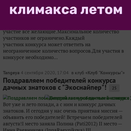
Правила конкурса дачных знатоков с
компанией "Экоснайпер"
Общие правила конкурса В Конкурсе могут принять
участие все желающие.Максимальное количество
участников не ограничено.Каждый
участник конкурса может ответить на
неограниченное количество вопросов.Для участия в
конкурсе необходимо...
Tangeya
4 сентября 2020, 17:04
в клуб «
Клуб "Конкурсы"
»
Поздравляем победителей конкурса
дачных знатоков с "Экоснайпер"!
25
Вот уже и лето позади, а с ним и конкурс дачных
знатоков. И сегодня у нас очень приятная миссия —
объявить его победителей! Встречаем победителей
августа!I место заняла Полина (Pati2012) II место —
Инна Раевникова (InnaRaevnikova) III...