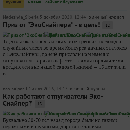
лучшие
новые
сейчас обсуждают
Nadezhda_Siberia
5 декабря 2020, 12:44
в личный журнал
Приз от "ЭкоСнайпера" - в цель!
12
То, что я оказалась в итогах розыгрыша с помощью
случайных чисел во время Конкурса дачных знатоков
с «ЭкоСнайпер», да ещё прислали нам именно
отпугиватель тараканов [а это — самая горячая тема
вредителей вне нашей садовой жизни! — 15 лет жили
в...
eco-sniper
13 июля 2016, 14:17
в личный журнал
Как работают отпугиватели Эко-
Снайпер?
13
Буквально 50-70 лет назад города были не такими
огромными и шумными, дороги не такими