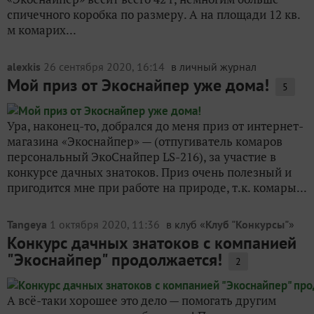
спичечного коробка по размеру. А на площади 12 кв.
м комарих...
alexkis
26 сентября 2020, 16:14
в личный журнал
Мой приз от Экоснайпер уже дома!
5
Ура, наконец-то, добрался до меня приз от интернет-
магазина «Экоснайпер» — (отпугиватель комаров
персональный ЭкоСнайпер LS-216), за участие в
конкурсе дачных знатоков. Приз очень полезный и
пригодится мне при работе на природе, т.к. комары...
Tangeya
1 октября 2020, 11:36
в клуб «
Клуб "Конкурсы"
»
Конкурс дачных знатоков с компанией
"Экоснайпер" продолжается!
2
А всё-таки хорошее это дело — помогать другим