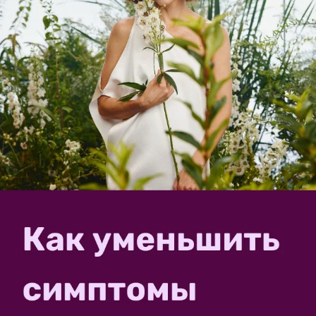
здесь совершенно случайно. И решила немного
попробовать пописать, поопубликовать статьи и
видео. И Вы знаете, мне очень понравилось.
Понравилось, что нашла здесь близких по духу и
дачному...
Tangeya
10 сентября 2017, 13:35
Оставьте свой отзыв об отпугивателе
кротов!
15
Борьбу с кротами ведет почти каждый садовод-
огородник. И не потому, что крот съедает не
положенный ему урожай, а потому что в результате
передвижения под землей эти животные прорывают
множество ходов, оголяющих корни, что приводит к
гибели...
Tangeya
11 августа 2020, 19:37
в клуб «
Клуб "Конкурсы"
»