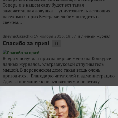
Теперь и в нашем саду будет вот такая
замечательная ловушка — уничтожитель летающих
насекомых. приз Вечерами любим посидеть на
свежем...
dnevnicCazachki
19 ноября 2016, 18:57
в личный журнал
Спасибо за приз!
11
Вчера я получила приз за первое место на Конкурсе
дачных журналов. Ультразвуковой отпугиватель
мышей. В деревенском доме такая вещь очень
пригодится. Благодарю читателей и администрацию
7дач за внимание к пользователям и политику
сайта....
Galina552710
1 декабря 2016, 20:39
в личный журнал
Моя благодарность журналу 7дач
1
Я относительно недавно на журнале 7 дач. Оказалась