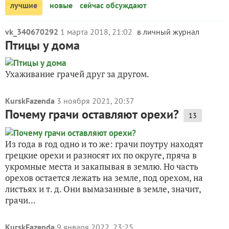
лучшие
новые
сейчас обсуждают
vk_340670292
1 марта 2018, 21:02
в личный журнал
Птицы у дома
Ухаживание грачей друг за другом.
KurskFazenda
3 ноября 2021, 20:37
Почему грачи оставляют орехи?
13
Из года в год одно и то же: грачи поутру находят
грецкие орехи и разносят их по округе, пряча в
укромные места и закапывая в землю. Но часть
орехов остается лежать на земле, под орехом, на
листьях и т. д. Они вымазанные в земле, значит,
грачи...
KurskFazenda
9 января 2022, 23:25