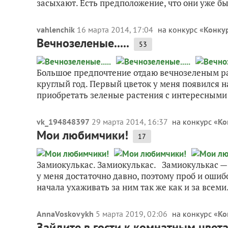
засыхают. Есть предположение, что они уже был
vahlenchik
16 марта 2014, 17:04
на конкурс «
Конку
Вечнозеленые.....
53
Большое предпочтение отдаю вечнозеленым ра
круглый год. Первый цветок у меня появился н
приобретать зеленые растения с интересными 
vk_194848397
29 марта 2014, 16:37
на конкурс «
Ко
Мои любимчики!
17
Замиокулькас. Замиокулькас. Замиокулькас —
у меня достаточно давно, поэтому проб и ошибо
начала ухаживать за ним так же как и за всеми.
AnnaVoskovykh
5 марта 2019, 02:06
на конкурс «
Ко
Зайдите в гости к комнатным цвета