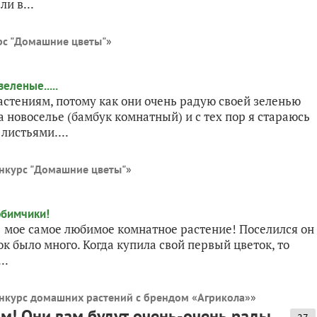
и в...
рс "Домашние цветы"
»
стениям, потому как они очень радую своей зеленью
а новоселье (бамбук комнатный) и с тех пор я стараюсь
листьями....
нкурс "Домашние цветы"
»
 мое самое любимое комнатное растение! Поселился он
к было много. Когда купила свой первый цветок, то
..
нкурс домашних растений с брендом «Агрикола»
»
м! Они вам будут очень-очень рады...