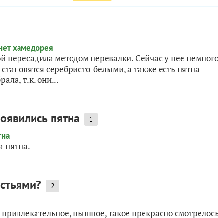
й пересадила методом перевалки. Сейчас у нее немног
становятся серебристо-белыми, а также есть пятна
ла, т.к. они...
появились пятна
1
а пятна.
истьями?
2
ь привлекательное, пышное, такое прекрасно смотрелос