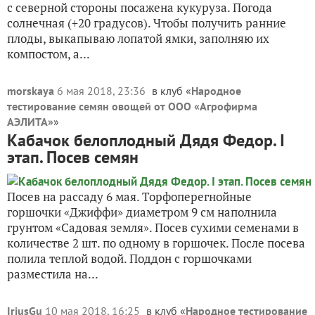
с северной стороны посажена кукуруза. Погода
солнечная (+20 градусов). Чтобы получить ранние
плоды, выкапываю лопатой ямки, заполняю их
компостом, а...
morskaya
6 мая 2018, 23:36
в клуб «
Народное
тестирование семян овощей от ООО «Агрофирма
АЭЛИТА»
»
Кабачок белоплодный Дядя Федор. I
этап. Посев семян
Посев на рассаду 6 мая. Торфоперегнойные
горшочки «Джиффи» диаметром 9 см наполнила
грунтом «Садовая земля». Посев сухими семенами в
количестве 2 шт. по одному в горшочек. После посева
полила теплой водой. Поддон с горшочками
разместила на...
IriusGu
10 мая 2018, 16:25
в клуб «
Народное тестирование