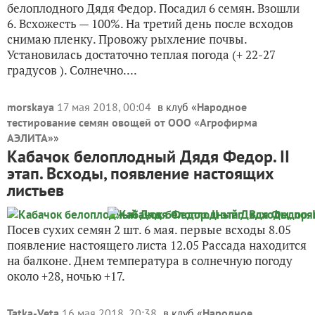
белоплодного Дядя Федор. Посадил 6 семян. Взошли
6. Всхожесть — 100%. На третий день после всходов
снимаю пленку. Провожу рыхление почвы.
Установилась достаточно теплая погода (+ 22-27
градусов ). Солнечно....
morskaya
17 мая 2018, 00:04
в клуб «
Народное
тестирование семян овощей от ООО «Агрофирма
АЭЛИТА»
»
Кабачок белоплодный Дядя Федор. II
этап. Всходы, появление настоящих
листьев
Посев сухих семян 2 шт. 6 мая. первые всходы 8.05
появление настоящего листа 12.05 Рассада находится
на балконе. Днем температура в солнечную погоду
около +28, ночью +17.
Tatka-Veta
16 мая 2018, 20:38
в клуб «
Народное