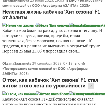
TatyanaAkimova
25 июля 2023, 19:03
в клуб «
Тестирование
семян овощей от ООО «Агрофирма АЭЛИТА»-2023
»
Нелегкая жизнь кабачка 'Хит сезона' F1
от Аэлиты
Кабачки мои были на рассаду высажены в теплицу. И
вот руки чешутся, погода, вроде бы, стала
тепленькая, без заморозков, ночная не ниже +10
градусов, и я решила их высадить в открытый грунт.
Переезд 25 мая 25.05 я пересадила свои...
OksanaSaaramets
29 сентября 2023, 07:13
в клуб
«
Тестирование семян овощей от ООО «Агрофирма
АЭЛИТА»-2023
»
О том, как кабачок 'Хит сезона' F1 стал
хитом этого лета по урожайности
2
Кабачок «Хит сезона F1» действительно оказался
хитом — по урожайности и по вкусовым качествам!