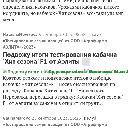
выращивании любимых всеми, не побоюсь этого
определения, кабачков. Урожаями кабачков никого
не удивить, но кабачок «Хит сезона» всё-таки удивил
меня....
NatashaNovikova
9 сентября 2023, 08:58
в клуб
«
Тестирование семян овощей от ООО «Агрофирма
АЭЛИТА»-2023
»
Подвожу итоги тестирования кабачка
'Хит сезона' F1 от Аэлиты
3
Краткое резюме и подведение итогов о гибриде
кабачка «Хит сезона»F1. Посев семян кабачков на
рассаду: Кабачок 'Хит сезона' F1. Начало хита
Перевалка, пересадка в грядку: Кабачки 'Хит сезона'
F1 от Аэлиты высажены в открытый грунт...
GalinaMarovo
25 сентября 2023, 16:25
в клуб
«
Тестирование семян овощей от ООО «Агрофирма