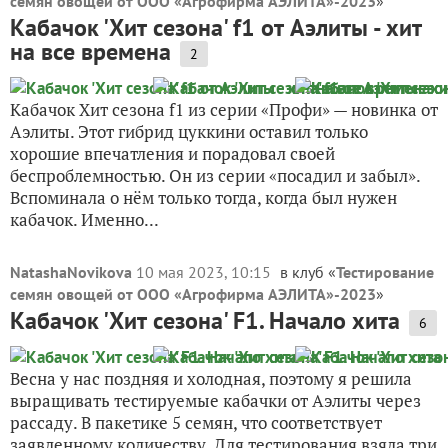
семян овощей от ООО «Агрофирма АЭЛИТА»-2023
»
Кабачок 'Хит сезона' f1 от Аэлиты - хит
на все времена
2
Кабачок Хит сезона f1 из серии «Профи» — новинка от
Аэлиты. Этот гибрид цуккини оставил только
хорошие впечатления и порадовал своей
беспроблемностью. Он из серии «посадил и забыл».
Вспоминала о нём только тогда, когда был нужен
кабачок. Именно...
NatashaNovikova
10 мая 2023, 10:15
в клуб «
Тестирование
семян овощей от ООО «Агрофирма АЭЛИТА»-2023
»
Кабачок 'Хит сезона' F1. Начало хита
6
Весна у нас поздняя и холодная, поэтому я решила
выращивать тестируемые кабачки от Аэлиты через
рассаду. В пакетике 5 семян, что соответствует
заявленному количеству. Для тестирования взяла три