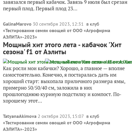
завязался первый кабачок. Завязь 9 июля был срезан
первый плод. Первый плод 23...
GalinaMarovo
30 сентября 2023, 12:31
в клуб
«
Тестирование семян овощей от ООО «Агрофирма
АЭЛИТА»-2023
»
Мощный хит этого лета - кабачок 'Хит
сезона' f1 от Аэлиты
Как росли мои кабачки? Хорошо, а главное — вполне
самостоятельно. Конечно, я постаралась дать им
хороший старт: выкопала приличного размера ямы,
примерно 50/50/40 см, заложила в них
прошлогоднюю куриную подстилку и компост. По-
хорошему этот...
TatyanaAkimova
2 октября 2023, 15:07
в клуб
«
Тестирование семян овощей от ООО «Агрофирма
АЭЛИТА»-2023
»