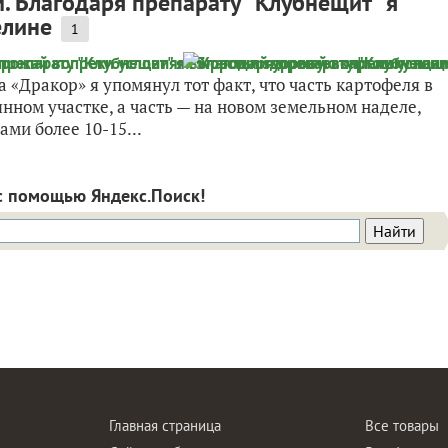
 Благодаря препарату "Клубнещит" я
елине
1
«Дракор» я упомянул тот факт, что часть картофеля в
нном участке, а часть — на новом земельном наделе,
ми более 10-15...
с помощью Яндекс.Поиск!
Главная страница
Все товары