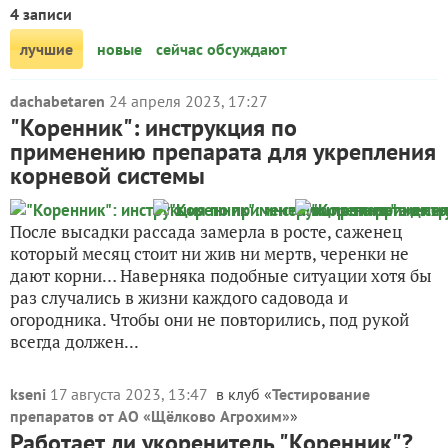
4 записи
лучшие
новые
сейчас обсуждают
dachabetaren
24 апреля 2023, 17:27
"Коренник": инструкция по
применению препарата для укрепления
корневой системы
После высадки рассада замерла в росте, саженец
который месяц стоит ни жив ни мертв, черенки не
дают корни… Наверняка подобные ситуации хотя бы
раз случались в жизни каждого садовода и
огородника. Чтобы они не повторились, под рукой
всегда должен...
kseni
17 августа 2023, 13:47
в клуб «
Тестирование
препаратов от АО «Щёлково Агрохим»
»
Работает ли укоренитель "Коренник"?