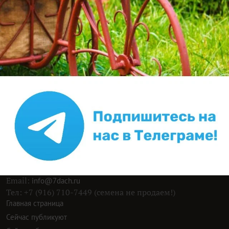
для сада с точки зрения и ухода, и урожайности, и
качества ягод. Но когда посадили саженец и
собрали...
Попробуйте искать материалы нашего клуба с
помощью Яндекс.Поиск!
ИНН: 9715003782 КПП: 771501001 ОГРН:
5147746293448
Email:
info@7dach.ru
Тел: +7 (916) 710-7449 (семена не продаем!)
Главная страница
Сейчас публикуют