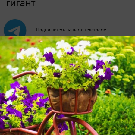
гигант
Подпишитесь на нас в телеграме
1 запись,
4 фото
лучшие
новые
сейчас обсуждают
Eleko
25 мая 2021, 17:38
10 лучших сортов малины, которые
рекомендуют дачники
Часто ли вам приходилось ошибаться при выборе
сорта? Бывает, по прочтении описания в каталоге
кажется, что именно эта малина будет самой лучшей