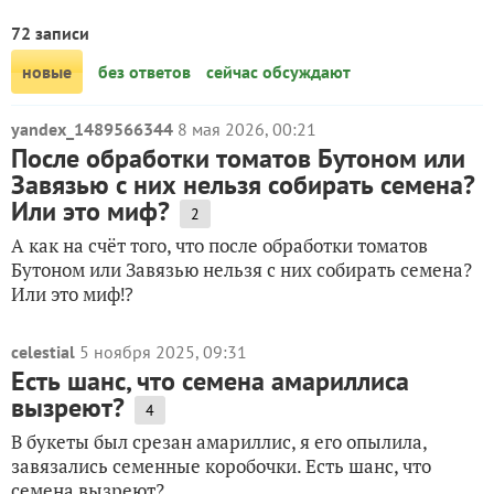
72 записи
новые
без ответов
сейчас обсуждают
yandex_1489566344
8 мая 2026, 00:21
После обработки томатов Бутоном или
Завязью с них нельзя собирать семена?
Или это миф?
2
А как на счёт того, что после обработки томатов
Бутоном или Завязью нельзя с них собирать семена?
Или это миф⁉️
celestial
5 ноября 2025, 09:31
Есть шанс, что семена амариллиса
вызреют?
4
В букеты был срезан амариллис, я его опылила,
завязались семенные коробочки. Есть шанс, что
семена вызреют?