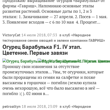
Продолжаю выращивание огурцов «Барабулька» от
фирмы «Гавриш». Напоминаю основные этапы
развития растений. Основные даты по 1, 2 и 3
этапам: 1. Замачивание — 27 апреля. 2. Посев — 1 мая.
3. Появление всходов — с 6 по 10 мая 4. Процент...
VictoryCat
14 июля 2018, 07:33
в клуб «
Народное
тестирование семян овощей и зелени компании ГАВРИШ
»
Огурец Барабулька F1. IV этап.
Цветение. Первые завязи
Приношу свои извинения за отсутствие
промежуточных этапов… Увы, те огурчики, которые
были проращены из семян на салфетке и позже
высажены в горшочки — погибли (землю купила
очень нехорошую, всё что было высажено в неё —
погибло :( ). 02 июня в...
petroaltyn
18 июля 2018, 23:09
в клуб «
Народное