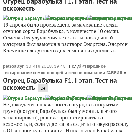
Огурец Барабулька F1. I этап. Тест на
всхожесть
19 апреля было произведено замачивание семян
огурцов сорта Барабулька, в количестве 10 семян.
Семена Для улучшения всхожести посадочный
материал был замочен в растворе Энергена. Энерген
В течение следующего дня семена находились в...
petroaltyn
10 мая 2018, 19:48
в клуб «
Народное
тестирование семян овощей и зелени компании ГАВРИШ
»
Огурец Барабулька F1. I этап. Тест на
всхожесть
24
Не дожидаясь начала посева огурцов в открытый
грунт (а огурец Барабулька был у меня для этого
запланирован), решила протестировать на
всхожесть, и, если удастся, высадить готовую рассаду
в ОГ и парочку в теплицу.. Итак, огурец Барабулька