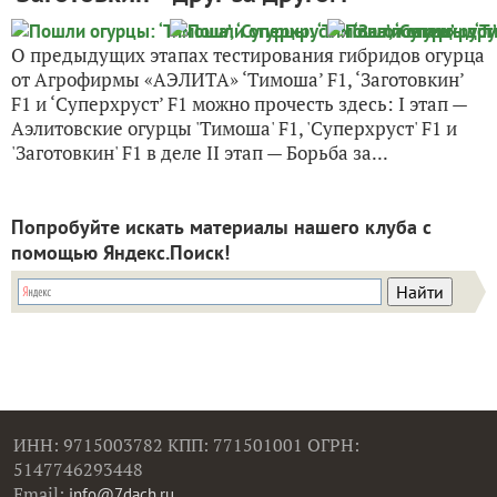
О предыдущих этапах тестирования гибридов огурца
от Агрофирмы «АЭЛИТА» ‘Тимоша’ F1, ‘Заготовкин’
F1 и ‘Суперхруст’ F1 можно прочесть здесь: I этап —
Аэлитовские огурцы 'Тимоша' F1, 'Суперхруст' F1 и
'Заготовкин' F1 в деле II этап — Борьба за...
Попробуйте искать материалы нашего клуба с
помощью Яндекс.Поиск!
ИНН: 9715003782 КПП: 771501001 ОГРН:
5147746293448
Email:
info@7dach.ru