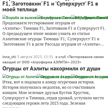
F1, 'Заготовкин' F1 и 'Суперхруст' F1 в
моей теплице
Продолжаем тестирование огурцов от
«Аэлиты»: Тимоша F1, Заготовкин F1 и Суперхруст F1.
О предыдущем этапе можно узнать из статьи
Аэлитовские огурцы 'Тимоша' F1, 'Суперхруст' F1 и
'Заготовкин' F1 в деле Рассада огурцов от «Аэлиты»...
inna_shi
3 августа 2023, 15:31
в клуб «
Тестирование семян
овощей от ООО «Агрофирма АЭЛИТА»-2023
»
Огурцы от Аэлиты накормили от души
Итак, вот и подошла к концу огуречная история.
История получилась недолгая, но со счастливым
концом. Мои зеленые друзья Кустик Хрустик,
Суперхруст и Тимоша, отдав урожай, уступили место
следующим героям лета 2023 года. Зеленая