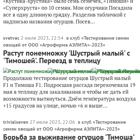
«Кустика-хрустика» было семь семечек, «Тимоши» и
«Суперхруста» по 10 семян. Мои огурчики Посадила
все в одну длинную грядку. Разделив табличкой с
надписью названия огурцов. Посев...
svetvac
2 июля 2023, 22:54
в клуб «
Тестирование семян
овощей от ООО «Агрофирма АЭЛИТА»-2023
»
Растут понемножку 'Шустрый малый' с
'Тимошей'. Переезд в теплицу
Продолжаю тестирование огурцов Шустрый малый
F1 и Тимоша F1. Подросшая рассада перекочевала 19
мая в теплицу для закаливания и чтобы не дать ей
возможности вытянуться. Днём температура воздуха
+15 градусов на улице, ночью +6 и выше...
trivialseven
27 июля 2023, 22:06
в клуб «
Тестирование
семян овощей от ООО «Агрофирма АЭЛИТА»-2023
»
Борьба за выживание огурцов 'Тимоша'