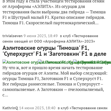
В этом году я стала участницей тестирования семян
от Агрофирмы «АЭЛИТА». Из огурцов для
тестирования были выбраны два гибрида — Тимоша
F1 и Шустрый малый F1. Кратко описание гибридов.
Тимоша F1. Скороспелый партенокарпический...
trivialseven
9 июня 2023, 18:49
в клуб «
Тестирование
семян овощей от ООО «Агрофирма АЭЛИТА»-2023
»
Аэлитовские огурцы 'Тимоша' F1,
'Суперхруст' F1 и 'Заготовкин' F1 в деле
Ну что ж, вот и пришло время начать тестирование
гибридов огурцов от Аэлиты. Мой выбор следующий:
огурцы Тимоша F1, Заготовкин F1 и Суперхруст F1.
Все гибриды раннеспелые. Тимоша и Суперхруст –
самоопыляемые. А Заготовкин — пчелоопыляемый,
с...
KathrinQ
14 июня 2023, 18:40
в клуб «
Тестирование семян