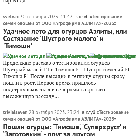
гирлянда...
svetvac
30 сентября 2023, 11:42
в клуб «
Тестирование
семян овощей от ООО «Агрофирма АЭЛИТА»-2023
»
Удачное лето для огурцов Аэлиты, или
Состязание 'Шустрого малого' и
'Тимоши'
Продолжаю рассказ о тестировании огурцов
Шустрый малый F1 и Тимоша F1. Шустрый малый F1
Тимоша F1 После высадки в теплицу огурцы сразу
пошли в рост. Первое время пришлось
подстраховываться и вечерами накрывать
высаженную рассаду...
trivialseven
28 октября 2023, 23:24
в клуб «
Тестирование
семян овощей от ООО «Агрофирма АЭЛИТА»-2023
»
Пошли огурцы: ‘Тимоша’, ‘Суперхруст’ и
‘Заготовкин’ - друг за другом