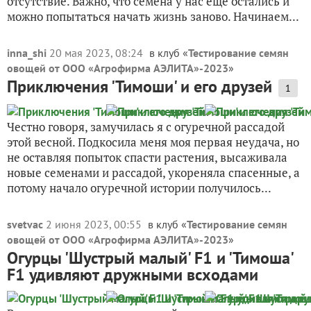
отсутствие. Важно, что семена у нас еще остались и
можно попытаться начать жизнь заново. Начинаем...
inna_shi
20 мая 2023, 08:24
в клуб «
Тестирование семян
овощей от ООО «Агрофирма АЭЛИТА»-2023
»
Приключения 'Тимоши' и его друзей
1
Честно говоря, замучилась я с огуречной рассадой
этой весной. Подкосила меня моя первая неудача, но
не оставляя попыток спасти растения, высаживала
новые семенами и рассадой, укореняла спасенные, а
потому начало огуречной истории получилось...
svetvac
2 июня 2023, 00:55
в клуб «
Тестирование семян
овощей от ООО «Агрофирма АЭЛИТА»-2023
»
Огурцы 'Шустрый малый' F1 и 'Тимоша'
F1 удивляют дружными всходами