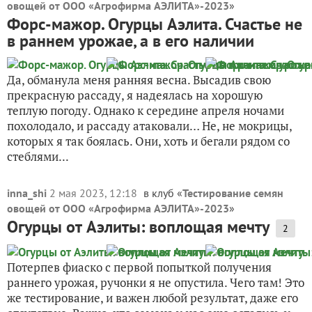
овощей от ООО «Агрофирма АЭЛИТА»-2023
»
Форс-мажор. Огурцы Аэлита. Счастье не
в раннем урожае, а в его наличии
Да, обманула меня ранняя весна. Высадив свою
прекрасную рассаду, я надеялась на хорошую
теплую погоду. Однако к середине апреля ночами
похолодало, и рассаду атаковали… Не, не мокрицы,
которых я так боялась. Они, хоть и бегали рядом со
стеблями...
inna_shi
2 мая 2023, 12:18
в клуб «
Тестирование семян
овощей от ООО «Агрофирма АЭЛИТА»-2023
»
Огурцы от Аэлиты: воплощая мечту
2
Потерпев фиаско с первой попыткой получения
раннего урожая, ручонки я не опустила. Чего там! Это
же тестирование, и важен любой результат, даже его