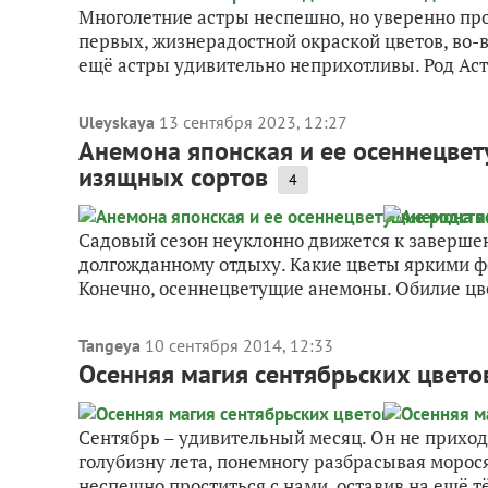
Многолетние астры неспешно, но уверенно пр
первых, жизнерадостной окраской цветов, во-
ещё астры удивительно неприхотливы. Род Астра
Uleyskaya
13 сентября 2023, 12:27
Анемона японская и ее осеннецве
изящных сортов
4
Садовый сезон неуклонно движется к заверше
долгожданному отдыху. Какие цветы яркими ф
Конечно, осеннецветущие анемоны. Обилие цв
Tangeya
10 сентября 2014, 12:33
Осенняя магия сентябрьских цвето
Сентябрь – удивительный месяц. Он не приход
голубизну лета, понемногу разбрасывая морос
неспешно проститься с нами, оставив на ещё т