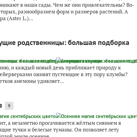
оникают в наши сады. Чем же они привлекательны? Во-
вторых, разнообразием форм и размеров растений. А
 (Aster L.)...
тущие родственницы: большая подборка
нию, и каждый новый день приближает природу к
ейерверками оживят пустеющие в эту пору клумбы?
етков анемоны удивляет...
в
9
ит, а незаметно просачивается жёлтым сиянием в
ящие тучки и белесые туманы. Он позволяет лету
ёплой земле осенние...