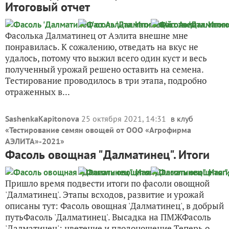
Итоговый отчет
Фасолька Далматинец от Аэлита внешне мне
понравилась. К сожалению, отведать на вкус не
удалось, потому что выжил всего один куст и весь
полученный урожай решено оставить на семена.
Тестирование проводилось в три этапа, подробно
отраженных в...
SashenkaKapitonova
25 октября 2021, 14:31
в клуб
«
Тестирование семян овощей от ООО «Агрофирма
АЭЛИТА»-2021
»
Фасоль овощная "Далматинец". Итоги
Пришло время подвести итоги по фасоли овощной
'Далматинец'. Этапы всходов, развитие и урожай
описаны тут: Фасоль овощная 'Далматинец', в добрый
путьФасоль 'Далматинец'. Высадка на ПМЖФасоль
'Далматинец': цветение и плодоношение Теперь о...