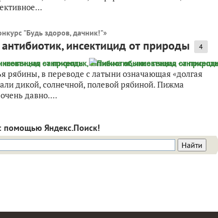
ктивное...
онкурс "Будь здоров, дачник!"
»
 антибиотик, инсектицид от природы
4
дья рябины, в переводе с латыни означающая «долгая
вали дикой, солнечной, полевой рябиной. Пижма
чень давно....
с помощью Яндекс.Поиск!