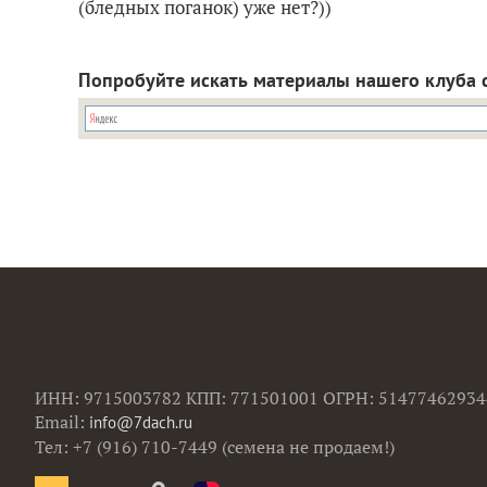
(бледных поганок) уже нет?))
Попробуйте искать материалы нашего клуба 
ИНН: 9715003782 КПП: 771501001 ОГРН: 51477462934
Email:
info@7dach.ru
Тел: +7 (916) 710-7449 (семена не продаем!)