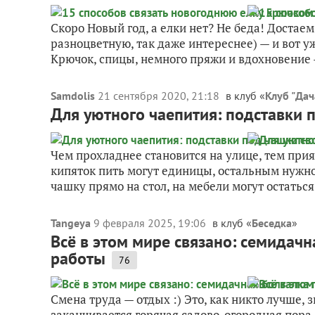
Скоро Новый год, а елки нет? Не беда! Достае
разноцветную, так даже интереснее) — и вот у
Крючок, спицы, немного пряжи и вдохновение 
Samdolis
21 сентября 2020, 21:18
в клуб «
Клуб "Дач
Для уютного чаепития: подставки 
Чем прохладнее становится на улице, тем при
кипяток пить могут единицы, остальным нужно 
чашку прямо на стол, на мебели могут остаться 
Tangeya
9 февраля 2025, 19:06
в клуб «
Беседка
»
Всё в этом мире связано: семидачн
работы
76
Смена труда — отдых :) Это, как никто лучше,
заканчивается горячая садово-огородная пора,