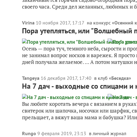
своего часа. Среди дел желанных, любимых и б
Virina
10 ноября 2017, 17:17
на конкурс «
Осенний к
Пора утепляться, или "Волшебный п
Осень — пора туч, темного неба, сырости и про
не занимал вопрос носков и варежек. Я просто 
дней получала желаемое. … А потом матушки не
Tangeya
16 декабря 2017, 17:40
в клуб «
Беседка
»
На 7 дач - выходные со спицами и
Вы любите коротать вечера с вязанием в руках
свитерок или шапочка, носочки или шарфик, с
прельщает, а вяжут ваша мама и бабушка? Или
Rungo
9 февраля 2019, 23:13
в личный журнал