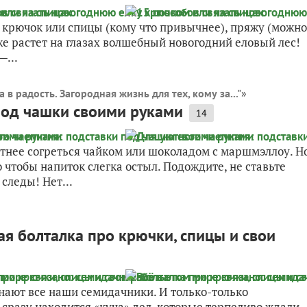
м крючок или спицы (кому что привычнее), пряжу (можно
же растет на глазах волшебный новогодний еловый лес!
—...
а в радость. Загородная жизнь для тех, кому за..."
»
под чашки своими руками
14
ятнее согреться чайком или шоколадом с маршмэллоу. Н
чтобы напиток слегка остыл. Подождите, не ставьте
следы! Нет...
ая болталка про крючки, спицы и свои
 знают все наши семидачники. И только-только
 сразу находится «куча» дел, которые терпеливо ждали