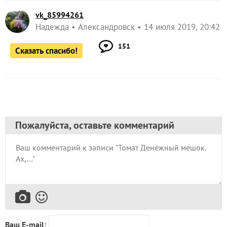
От редакции
Хотите каждый день получать полезные советы и
идеи для дачи?
или
Подпишитесь на нас
в телеграме
в
!
мессенджере Max
Это может быть полезным:
Томат ‘Денежный мешок’ - очень вкусный ты,
дружок!
ЗАПИСЬ РАЗМЕЩЕНА В РАЗДЕЛАХ:
,
II ЭТАП
,
,
ТЕСТИРОВАНИЕ СЕМЯН ОВОЩЕЙ АЭЛИТА 2019
ЛИЧНЫЙ ОПЫТ ЧИТАТЕЛЕЙ
,
ТОМАТ ДЕНЕЖНЫЙ МЕШОК (АЭЛИТА)
ПЕРЕСАДКА
комментарии
2
спасибо за запись
в избранное
1231
просмотр