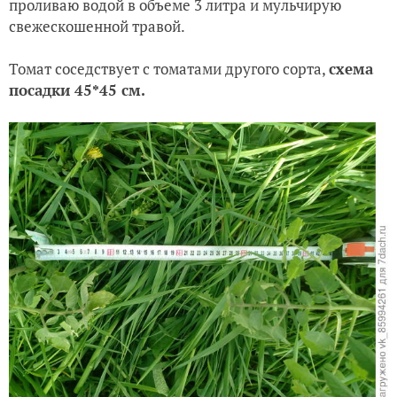
Высаживаю растение. После высадки на ПМЖ
проливаю водой в объеме 3 литра и мульчирую
свежескошенной травой.
Томат соседствует с томатами другого сорта,
схема
посадки 45*45 см.