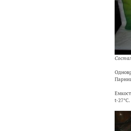
Соста
Одновр
Парниш
Емкост
t-27
°С
.