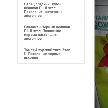
Перец сладкий Чудо-
великан F1. II этап.
Появление настоящих
листочков
Баклажан Черный великан
F1. II этап. Появление
первых настоящих
листочков
Томат Амурский тигр. Этап
II. Появление первых
всходов