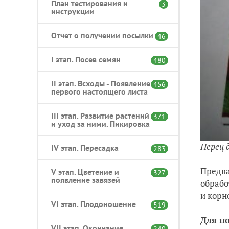
План тестирования и
3
инструкции
Отчет о получении посылки
46
I этап. Посев семян
480
II этап. Всходы - Появление
456
первого настоящего листа
III этап. Развитие растений
371
и уход за ними. Пикировка
Перец 
IV этап. Пересадка
283
Предва
V этап. Цветение и
327
появление завязей
обрабо
и корн
VI этап. Плодоношение
519
Для п
VII этап. Окончание
240