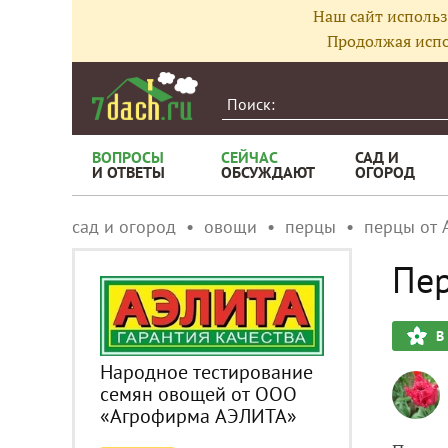
Наш сайт использ
Продолжая испо
ВОПРОСЫ
СЕЙЧАС
САД И
И ОТВЕТЫ
ОБСУЖДАЮТ
ОГОРОД
сад и огород
овощи
перцы
перцы от 
Пер
В
Народное тестирование
семян овощей от ООО
«Агрофирма АЭЛИТА»