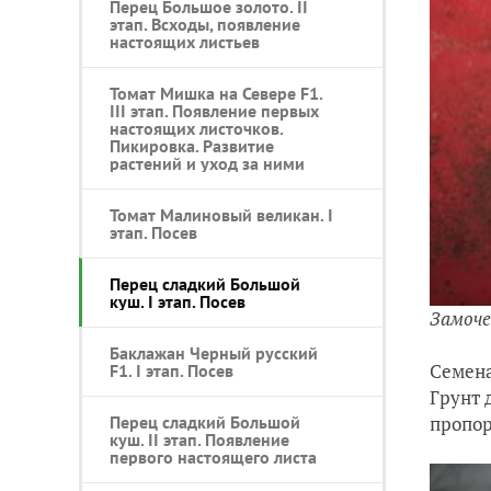
Перец Большое золото. II
этап. Всходы, появление
настоящих листьев
Томат Мишка на Севере F1.
III этап. Появление первых
настоящих листочков.
Пикировка. Развитие
растений и уход за ними
Томат Малиновый великан. I
этап. Посев
Перец сладкий Большой
куш. I этап. Посев
Замоче
Баклажан Черный русский
Семена
F1. I этап. Посев
Грунт 
Перец сладкий Большой
пропор
куш. II этап. Появление
первого настоящего листа