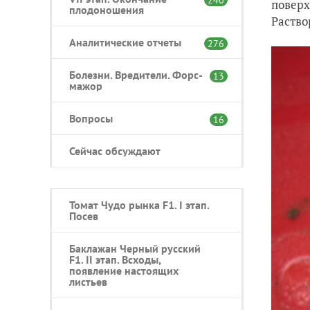
поверх
плодоношения
Раство
Аналитические отчеты
276
Болезни. Вредители. Форс-
13
мажор
Вопросы
16
Сейчас обсуждают
Томат Чудо рынка F1. I этап.
Посев
Баклажан Черный русский
F1. II этап. Всходы,
появление настоящих
листьев