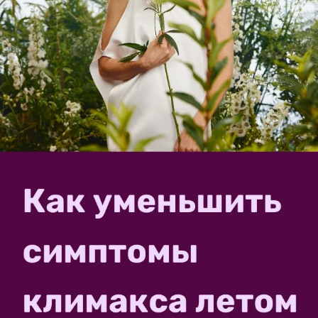
Автор записи:
Aleksandr14
Александр
Минск
22 мая 2022, 19:12
13557
Сказать спасибо!
Комментарии (
1
)
Aleksandr14
Александр
Минск
2 июня 2023, 21:53
Заканчиваем всевать тыквы к июню