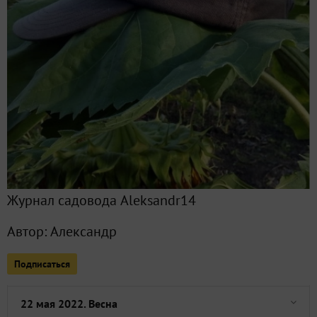
Все публикации
1118
Сейчас обсуждают
Заморозки были две недели назад
Заморозки в мае
Журнал садовода Aleksandr14
Стофунтовая тыква-2021. Хэлоуинка-2021. Грушенки 2015
Автор:
Александр
Одновременное цветение деревьев
Подписаться
Семена на проклёвывание. Третья декада мая
22 мая 2022. Весна