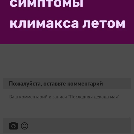
Автор записи:
Aleksandr14
Александр
Минск
30 мая 2024, 21:04
13557
Сказать спасибо!
Пожалуйста, оставьте комментарий