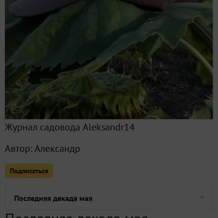
Все публикации
1118
Сейчас обсуждают
Ливень
Томаты и перцы: мужественное решение десятилетия
Журнал садовода Aleksandr14
Прошёл большой ливень
Автор:
Александр
1 июня. Засуха. Поливы
Подписаться
Последний день весны. Начало лета. Прогноз погоды на ме
Последняя декада мая