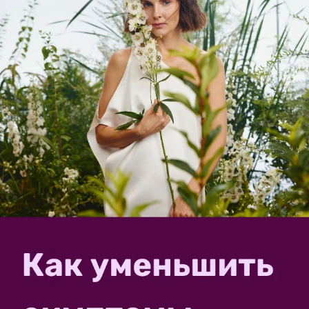
соседом и соседкой. Говорили про компакт диски и
меховые имитации кота.
30 мая. 50 плюс вёдер полива. С котом те же
замечательные отношения. Собака через дрогу и на
втором этаже. Много рассады, десятки
тыквокабачков (от монеты до спичечного коробка,
размер листа). Цветут ирисы. Шиповник. Пионы
цветут у соседей, у нас цветков пока не видно.
ЗАПИСЬ РАЗМЕЩЕНА В РАЗДЕЛАХ:
,
,
ЛИЧНЫЙ ОПЫТ ЧИТАТЕЛЕЙ
РАЗНОЕ
ЖУРНАЛ САДОВОДА
комментарии
1
спасибо за запись
в избранное
603
просмотра