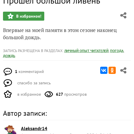
Прошёл большой ливень
1 июня. Засуха. Поливы
В избранное!
Последний день весны. Начало лета. Прогноз погоды на ме
Впервые на моей памяти в этом сезоне наконец
Последняя декада мая
большой дождь.
20-23мая (Симонов день) - 20 сентября
ЗАПИСЬ РАЗМЕЩЕНА В РАЗДЕЛАХ:
,
,
ЛИЧНЫЙ ОПЫТ ЧИТАТЕЛЕЙ
ПОГОДА
ДОЖДЬ
20-е мая 2024. Перечитываю 20-е мая
1
комментарий
спасибо за запись
в избранное
627
просмотров
Автор записи:
Aleksandr14