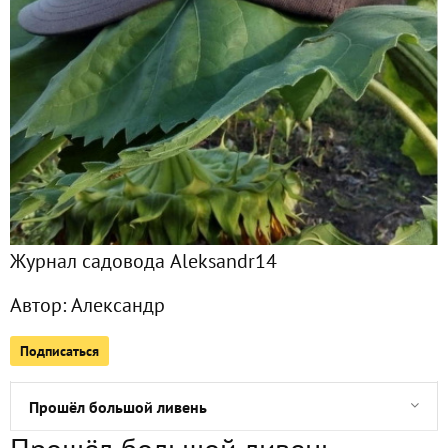
Все публикации
1118
Сейчас обсуждают
Перечитываю материалы за год, много текста и фото. Ср
Дневник июня. Первая декада: тыква, фасоль, арбуз, кукуру
Журнал садовода Aleksandr14
Первые дожди. Только сейчас есть смысл засевать
Автор:
Александр
Ливень
Подписаться
Томаты и перцы: мужественное решение десятилетия
Прошёл большой ливень