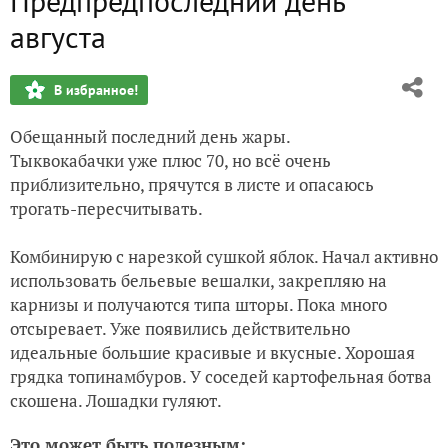
Предпредпоследний день
Яблоки
августа
Укрывной материал, многолетний цикл
В избранное!
Топинамбуры
Обещанный последний день жары.
26 августа
Тыквокабачки уже плюс 70, но всё очень
приблизительно, прячутся в листе и опасаюсь
24 августа. Сушка яблок на даче. Новые соседи
трогать-пересчитывать.
Комбинирую с нарезкой сушкой яблок. Начал активно
использовать бельевые вешалки, закрепляю на
карнизы и получаются типа шторы. Пока много
отсыревает. Уже появились действительно
идеальные большие красивые и вкусные. Хорошая
грядка топинамбуров. У соседей картофельная ботва
скошена. Лошадки гуляют.
Это может быть полезным: