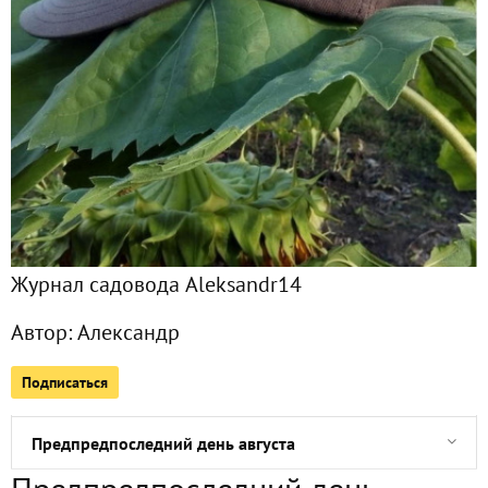
Все публикации
1118
Сейчас обсуждают
Рыбалка. Начало
Перцы на подоконнике до нового года (учебного)
Журнал садовода Aleksandr14
Осы в конце августа
Автор:
Александр
Дикий огурец (эхоноцистис). Открытие сезона
Подписаться
Последний день лета
Предпредпоследний день августа