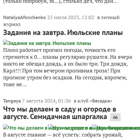
(только попробуй, эх...), столько дел, что дай...
25 июля 2023, 12:02
в личный
NatalyaAfonchenko
журнал
Задания на завтра. Июльские планы
Плохо работает прогноз погоды, точность его
стремится к 0… планы регулярно рушатся. На вчера
никто не обещал дождь, а их было три. Три дождя,
Карл!!! При том вечером проливная гроза! При
прогнозе утром без осадков. На сегодня, впрочем,
тоже не...
7 августа 2024, 01:36
в клуб «
»
Tangeya
Беседка
Что мы делаем в саду и огороде в
августе. Семидачная шпаргалка
66
В августе главное — всё успеть: собрать урожай,