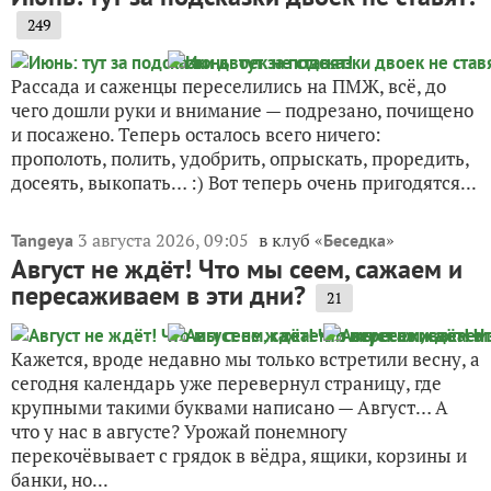
249
Рассада и саженцы переселились на ПМЖ, всё, до
чего дошли руки и внимание — подрезано, почищено
и посажено. Теперь осталось всего ничего:
прополоть, полить, удобрить, опрыскать, проредить,
досеять, выкопать… :) Вот теперь очень пригодятся...
3 августа 2026, 09:05
в клуб «
»
Tangeya
Беседка
Август не ждёт! Что мы сеем, сажаем и
пересаживаем в эти дни?
21
Кажется, вроде недавно мы только встретили весну, а
сегодня календарь уже перевернул страницу, где
крупными такими буквами написано — Август… А
что у нас в августе? Урожай понемногу
перекочёвывает с грядок в вёдра, ящики, корзины и
банки, но...