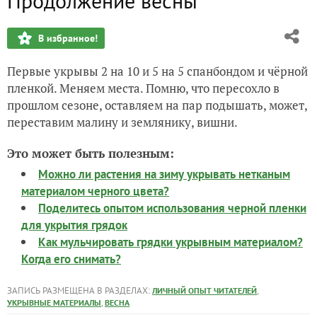
Продолжение весны
Начало весны
В избранное!
Поздравления с днём рождения
Первые укрывы 2 на 10 и 5 на 5 спанбондом и чёрной
Зима-весна. Обрезка
пленкой. Меняем места. Помню, что пересохло в
прошлом сезоне, оставляем на пар подышать, может,
Сфинкс: возвращение блудной кошки
переставим малину и землянику, вишни.
Сфинкса не было... пришёл Макс
Это может быть полезным:
Можно ли растения на зиму укрывать нетканым
материалом черного цвета?
Поделитесь опытом использования черной пленки
для укрытия грядок
Как мульчировать грядки укрывным материалом?
Когда его снимать?
ЗАПИСЬ РАЗМЕЩЕНА В РАЗДЕЛАХ:
,
ЛИЧНЫЙ ОПЫТ ЧИТАТЕЛЕЙ
,
УКРЫВНЫЕ МАТЕРИАЛЫ
ВЕСНА