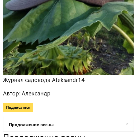
Все публикации
1118
Сейчас обсуждают
Очередной весенний день
Фотокотокоши
Журнал садовода Aleksandr14
Зеленеет грунт
Автор:
Александр
Начало весны. Сфинкс пришел, но пока сонный
Подписаться
Обычный зимний день
Продолжение весны