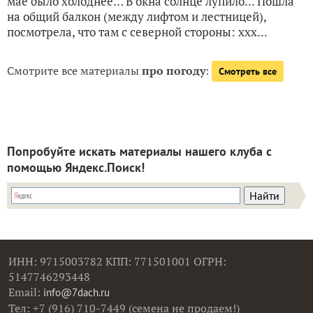
мае было холоднее… В окна солнце лупило... Пошла
на общий балкон (между лифтом и лестницей),
посмотрела, что там с северной стороны: ххх...
Смотрите все материалы
про погоду
:
Смотреть все
Попробуйте искать материалы нашего клуба с
помощью Яндекс.Поиск!
ИНН: 9715003782 КПП: 771501001 ОГРН:
5147746293448
Email:
info@7dach.ru
Тел: +7 (916) 710-7449 (семена не продаем!)