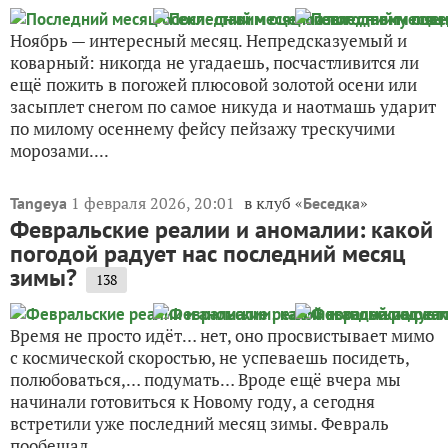
Ноябрь — интересный месяц. Непредсказуемый и
коварный: никогда не угадаешь, посчастливится ли
ещё пожить в погожей плюсовой золотой осени или
засыплет снегом по самое никуда и наотмашь ударит
по милому осеннему фейсу пейзажу трескучими
морозами....
1 февраля 2026, 20:01
в клуб «
»
Tangeya
Беседка
Февральские реалии и аномалии: какой
погодой радует нас последний месяц
зимы?
138
Время не просто идёт… нет, оно просвистывает мимо
с космической скоростью, не успеваешь посидеть,
полюбоваться,… подумать… Вроде ещё вчера мы
начинали готовиться к Новому году, а сегодня
встретили уже последний месяц зимы. Февраль
пообещал...