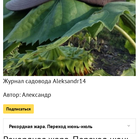
Все публикации
1118
Сейчас обсуждают
Первая декада июля. Завершение ягодного лета
Форс-мажор. Упал с вишни. Хожу на костылях
Журнал садовода Aleksandr14
Дачный летний день
Автор:
Александр
Открытие: тень
Подписаться
По записи Рудольфовны
Рекордная жара. Переход июнь-июль