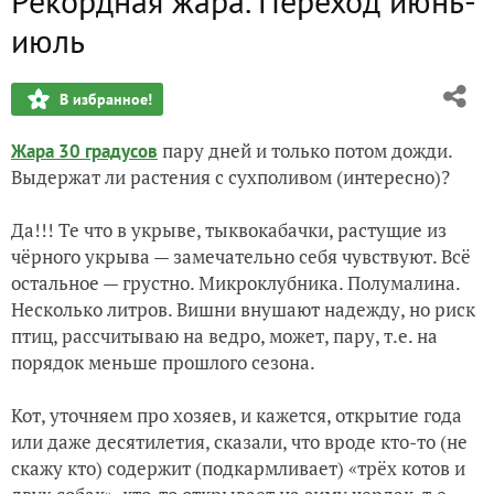
Рекордная жара. Переход июнь-
Ровно полугодие
июль
Осваиваю новый участок
В избранное!
С середины июня до 20 июля, 20 сентября. Засуха
пару дней и только потом дожди.
Жара 30 градусов
Прополка цветов. Кот
Выдержат ли растения с сухполивом (интересно)?
Летнее солнцестояние
Да!!! Те что в укрыве, тыквокабачки, растущие из
чёрного укрыва — замечательно себя чувствуют. Всё
остальное — грустно. Микроклубника. Полумалина.
Несколько литров. Вишни внушают надежду, но риск
птиц, рассчитываю на ведро, может, пару, т.е. на
порядок меньше прошлого сезона.
Кот, уточняем про хозяев, и кажется, открытие года
или даже десятилетия, сказали, что вроде кто-то (не
скажу кто) содержит (подкармливает) «трёх котов и