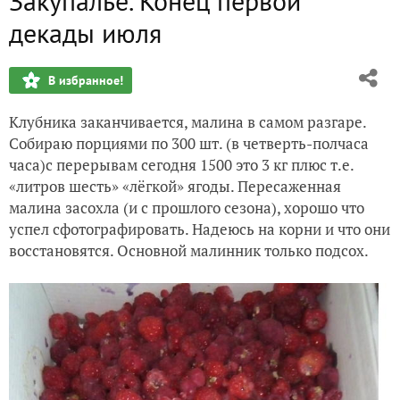
Закупалье. Конец первой
Первая декада июля
декады июля
Межкупалье
В избранное!
Середина лета, межсезонье, июнь-июль
Клубника заканчивается, малина в самом разгаре.
Срок хранения тыкв "не ограничен"
Собираю порциями по 300 шт. (в четверть-полчаса
часа)с перерывам сегодня 1500 это 3 кг плюс т.е.
Нам больше года
«литров шесть» «лёгкой» ягоды. Пересаженная
малина засохла (и с прошлого сезона), хорошо что
успел сфотографировать. Надеюсь на корни и что они
восстановятся. Основной малинник только подсох.