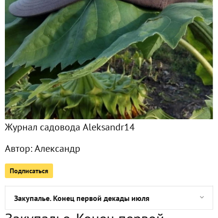
Все публикации
1118
Сейчас обсуждают
Последняя декада июля
Ровно середина июля
Журнал садовода Aleksandr14
Ливень, тыквоогурцы и рассада дайкона
Автор:
Александр
12 июля - Петра и Павла, пик лета))
Подписаться
УДачные годы
Закупалье. Конец первой декады июля