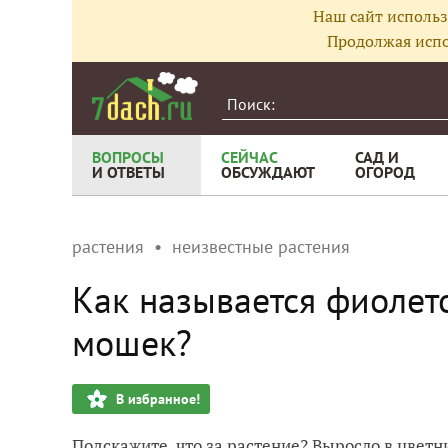
Наш сайт использ
Продолжая испо
ВОПРОСЫ
СЕЙЧАС
САД И
И ОТВЕТЫ
ОБСУЖДАЮТ
ОГОРОД
растения
неизвестные растения
Как называется фиолет
мошек?
В избранное!
Подскажите, что за растение? Выросло в цветни