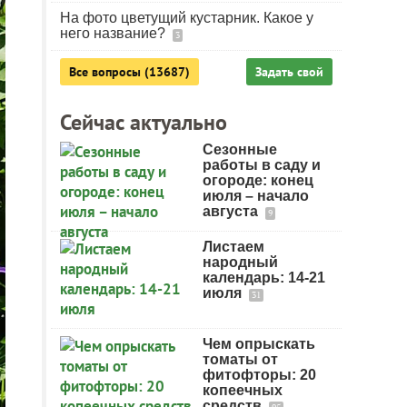
На фото цветущий кустарник. Какое у
него название?
3
Все вопросы (13687)
Задать свой
Сейчас актуально
Сезонные
работы в саду и
огороде: конец
июля – начало
августа
9
Листаем
народный
календарь: 14-21
июля
31
Чем опрыскать
томаты от
фитофторы: 20
копеечных
средств