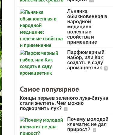
95
Льнянка
обыкновенная в
народной
медицине:
полезные
свойства и
применение
Парфюмерный
набор, или Как
создать в саду
аромацветник
9
Самое популярное
Концы перьев зеленого лука-батуна
стали желтеть. Чем можно
подкормить лук?
1
Почему молодой
клематис не дал
прирост?
4