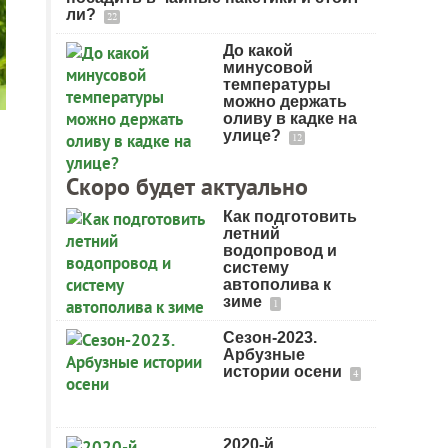
ли?
22
До какой
минусовой
температуры
можно держать
оливу в кадке на
улице?
12
Скоро будет актуально
Как подготовить
летний
водопровод и
систему
автополива к
зиме
1
Сезон-2023.
Арбузные
истории осени
4
2020-й,