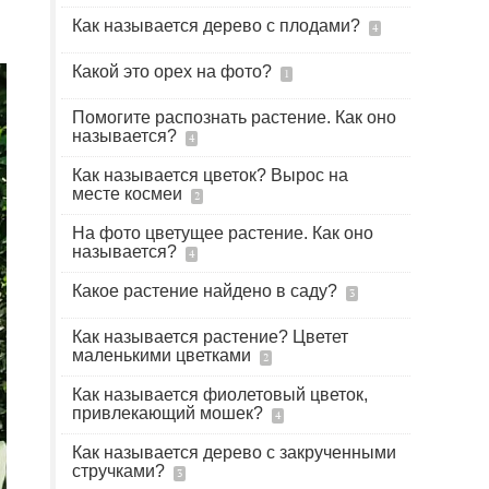
Как называется дерево с плодами?
4
Какой это орех на фото?
1
Помогите распознать растение. Как оно
называется?
4
Как называется цветок? Вырос на
месте космеи
2
На фото цветущее растение. Как оно
называется?
4
Какое растение найдено в саду?
3
Как называется растение? Цветет
маленькими цветками
2
Как называется фиолетовый цветок,
привлекающий мошек?
4
Как называется дерево с закрученными
стручками?
3