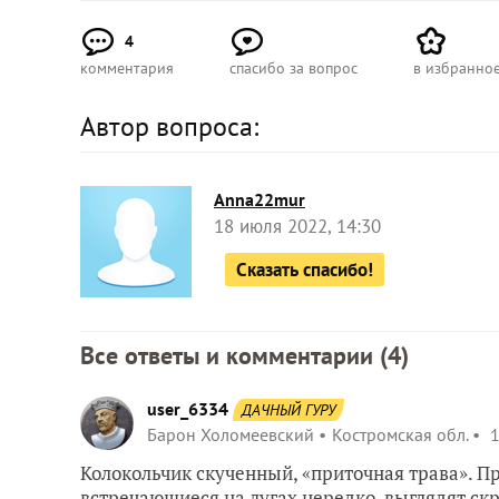
4
комментария
спасибо за вопрос
в избранно
Автор вопроса:
Anna22mur
18 июля 2022, 14:30
Сказать спасибо!
Все ответы и комментарии (
4
)
user_6334
ДАЧНЫЙ ГУРУ
Барон Холомеевский
Костромская обл.
1
Колокольчик скученный, «приточная трава». П
встречающиеся на лугах нередко, выглядят ск