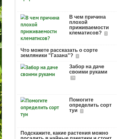
В чем причина
плохой
приживаемости
клематисов?
2
Что можете рассказать о сорте
земляники "Газана"?
1
Забор на даче
своими руками
79
Помогите
определить сорт
туи
2
Подскажите, какие растения можно
посадить в чайные пакетики и стоит