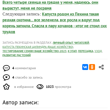
Всего четыре сеянца на грядке у меня, надеюсь, они
вырастут, меня не посрамя
Следующая запись:
Капуста родом из Пекина такая
редкая скотина... все зеленела, все росла и вдруг под
корень загнила. Спасла я пару кочанов - итог не стоил сих
трудов
ЗАПИСЬ РАЗМЕЩЕНА В РАЗДЕЛАХ:
,
ЛИЧНЫЙ ОПЫТ ЧИТАТЕЛЕЙ
,
КАПУСТА ПЕКИНСКАЯ ЦИЛИНДРА (ВАШЕ ХОЗЯЙСТВО)
,
,
,
,
ТЕСТИРОВАНИЕ СЕМЯН ВАШЕ ХОЗЯЙСТВО-2023
II ЭТАП
ПЕРЕСАДКА
УХОД
РАЗВИТИЕ РАСТЕНИЙ
4
комментария
4
спасибо за запись
в избранное
1023
просмотра
Автор записи: