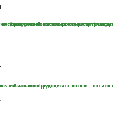
я
т
м