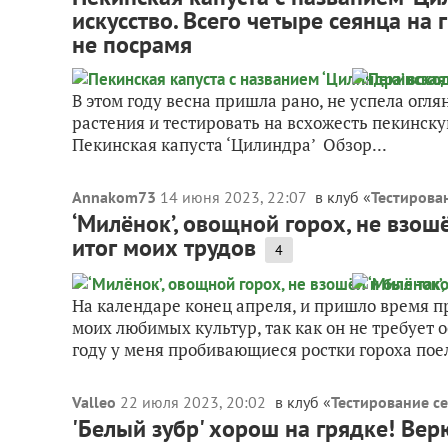
искусство. Всего четыре сеянца на 
не посрамя
В этом году весна пришла рано, не успела огля
растения и тестировать на всхожесть пекинск
Пекинская капуста ‘Цилиндра’ Обзор...
Annakom73
14 июня 2023, 22:07
в клуб «
Тестирова
‘Милëнок’, овощной горох, не взошё
итог моих трудов
4
На календаре конец апреля, и пришло время п
моих любимых культур, так как он не требует о
году у меня пробивающиеся ростки гороха поел
Valleo
22 июля 2023, 20:02
в клуб «
Тестирование се
'Белый зубр' хорош на грядке! Верю