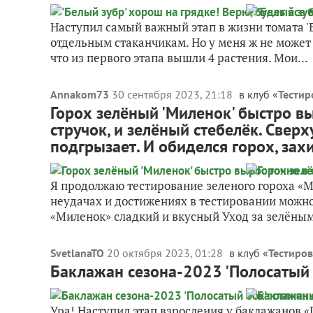
Наступил самый важный этап в жизни томата 'Б
отдельным стаканчикам. Но у меня ж не может
что из первого этапа вышли 4 растения. Мои...
Annakom73
30 сентября 2023, 21:18
в клуб «
Тестир
Горох зелёный 'Миленок' быстро вы
стручок, и зелёный стебелёк. Сверх
подгрызает. И обиделся горох, зах
Я продолжаю тестирование зеленого гороха «М
неудачах и достижениях в тестировании можно
«Миленок» сладкий и вкусный Уход за зелёным
SvetlanaTO
20 октября 2023, 01:28
в клуб «
Тестиров
Баклажан сезона-2023 'Полосатый б
Ура! Наступил этап взросления у баклажанов 