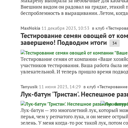
Макарену выбирала за необычные для кабачка
Внешним видом он радовал на грядке, этакий 
беспроблемность в выращивании. Летом, когда 
MaxNokia
11 декабря 2023, 10:53
в клуб «
Тестирова
Тестирование семян овощей от ком
завершено! Подводим итоги
34
Тестирование семян от компании «Ваше хозяйс
участников тестирования. Ваша работа была н
увлекательной. И теперь пришло время подводи
Tanyusik
11 июня 2023, 14:29
в клуб «
Тестирование
Лук-батун 'Тристан'. Неспешное ра
Лук-батун — это многолетний лук, который мож
перья, чем у репчатого лука, и он менее остры
зелень. У меня когда-то рос такой лук, потом со