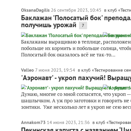
OksanaDagilis
26 сентября 2023, 10:45
в клуб «
Тест
Баклажан 'Полосатый бок' преподал
получишь урожай
7
Баклажаны выращиваю в теплице, расположенной
побольше их кормить и побольше солнца, чтобы
Полосатый бок оказалось всё не так-то...
Valleo
7 июня 2023, 19:54
в клуб «
Тестирование сем
'Аэронавт' - укроп пахучий! Выращу
Думаю, многие со мной согласятся, что укроп —
шашлычком. А уж про заготовки и говорить не 
зонтики. Уже несколько лет я укроп не сею весн
Annakom73
14 июня 2023, 21:36
в клуб «
Тестирова
Пекинская капуста с названием ‘Ци