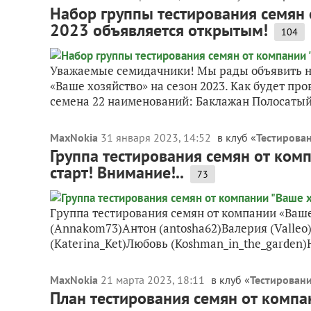
Набор группы тестирования семян 
2023 объявляется открытым!
104
Уважаемые семидачники! Мы рады объявить н
«Ваше хозяйство» на сезон 2023. Как будет п
семена 22 наименований: Баклажан Полосатый 
MaxNokia
31 января 2023, 14:52
в клуб «
Тестирован
Группа тестирования семян от комп
старт! Внимание!..
73
Группа тестирования семян от компании «Ваше
(Annakom73)Антон (antosha62)Валерия (Valleo)
(Katerina_Ket)Любовь (Koshman_in_the_garden)Н
MaxNokia
21 марта 2023, 18:11
в клуб «
Тестировани
План тестирования семян от компа