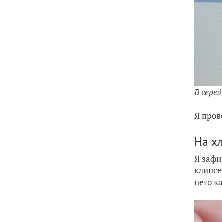
В сере
Я пров
На х
Я зафи
клипсе
него к