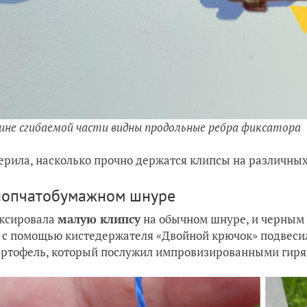
дине сгибаемой части видны продольные ребра фиксатора
ерила, насколько прочно держатся клипсы на различных
лопчатобумажном шнуре
ксировала
малую клипсу
на обычном шнуре, и черным 
 с помощью кистедержателя «Двойной крючок» подвесил
артофель, который послужил импровизированными гиря