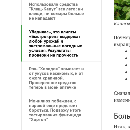
Использовали средства
"Клещ-Капут" все лето: ни
клещи, ни комары больше
не нападают
Клипсы
Убедилась, что клипсы
«Быстрокреп» выдержат
Почему
любой урожай и
выращи
экстремальные погодные
условия. Результаты
проверки на прочность
Гель "Холодок" помогает и
от укусов насекомых, и от
ожога крапивой.
Проверенное средство
теперь в моей аптечке
Сначал
измени
Монилиоз побежден, с
паршой еще предстоит
бороться. Подвожу итоги
Боль
тестирования фунгицида
"Хортон"
Итак, 