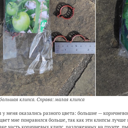
 большая клипса. Справа: малая клипса
 у меня оказались разного цвета: большие — коричневого
цвет мне понравился больше, так как эти клипсы лучше 
вке часть коричневых клипс, разложенных на грунте, пы