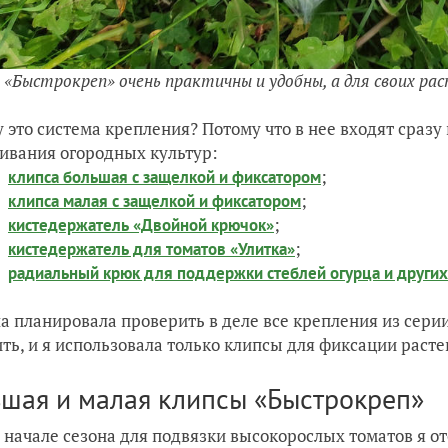
 «Быстрокреп» очень практичны и удобны, а для своих рас
 это система крепления? Потому что в нее входят сразу
вания огородных культур:
;
клипса большая с защелкой и фиксатором
;
клипса малая с защелкой и фиксатором
;
кистедержатель «Двойной крючок»
;
кистедержатель для томатов «Улитка»
радиальный крюк для поддержки стеблей огурца и други
а планировала проверить в деле все крепления из сери
ть, и я использовала только клипсы для фиксации расте
шая и малая клипсы «Быстрокреп»
в начале сезона для подвязки высокорослых томатов я о