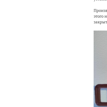
Произв
этого 
закрыт