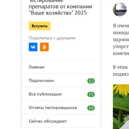
препаратов от компании
"Ваше хозяйство" 2025
Я очен
Вступить
помидо
Поделиться с друзьями
парник
упорст
конечн
В этом
Главная
подвяз
Подписчики
12
Все публикации
55
Отчеты тестировщиков
54
Сейчас обсуждают