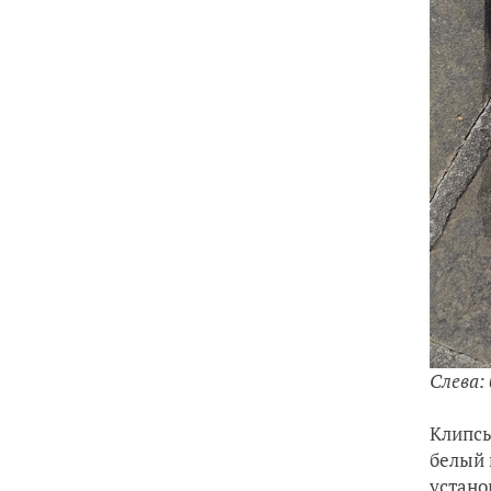
Слева:
Клипсы
белый 
устано