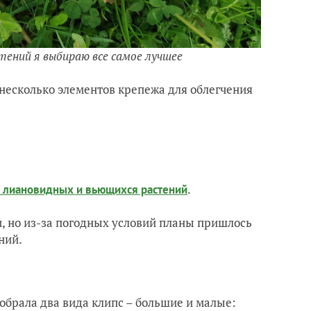
тений я выбираю все самое лучшее
 несколько элементов крепежа для облегчения
.
х лиановидных и вьющихся растений
и, но из-за погодных условий планы пришлось
ний.
тобрала два вида клипс – большие и малые: