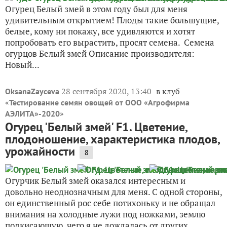
Огурец Белый змей в этом году был для меня
удивительным открытием! Плоды такие большущие,
белые, кому ни покажу, все удивляются и хотят
попробовать его вырастить, просят семена. Семена
огурцов Белый змей Описание производителя:
Новый...
28 сентября 2020, 13:40
в клуб
OksanaZayceva
«
Тестирование семян овощей от ООО «Агрофирма
»
АЭЛИТА»-2020
Огурец 'Белый змей' F1. Цветение,
плодоношение, характеристика плодов,
урожайности
8
Огурчик Белый змей оказался интересным и
довольно неоднозначным для меня. С одной стороны,
он единственный рос себе потихоньку и не обращал
внимания на холодные лужи под ножками, землю
подкисающую, чего я не дождалась от других