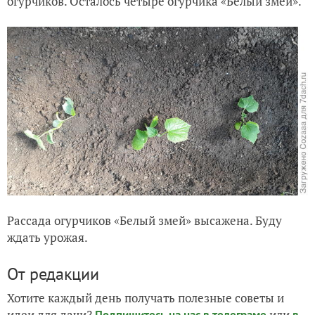
огурчиков. Осталось четыре огурчика «Белый змей».
Рассада огурчиков «Белый змей» высажена. Буду
ждать урожая.
От редакции
Хотите каждый день получать полезные советы и
идеи для дачи?
или
Подпишитесь на нас
в телеграме
в