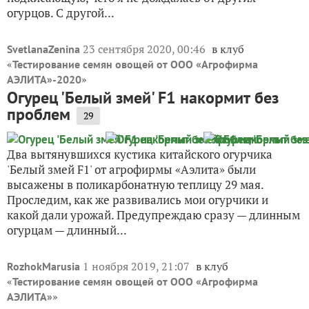
огурцов. С другой...
23 сентября 2020, 00:46
в клуб
SvetlanaZenina
«
Тестирование семян овощей от ООО «Агрофирма
»
АЭЛИТА»-2020
Огурец 'Белый змей' F1 накормит без
проблем
29
Два вытянувшихся кустика китайского огурчика
'Белый змей F1' от агрофирмы «Аэлита» были
высажены в поликарбонатную теплицу 29 мая.
Проследим, как же развивались мои огурчики и
какой дали урожай. Предупреждаю сразу — длинным
огурцам — длинный...
1 ноября 2019, 21:07
в клуб
RozhokMarusia
«
Тестирование семян овощей от ООО «Агрофирма
»
АЭЛИТА»