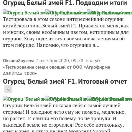
Огурец Белый змей F1. Подводим итоги
Тестировала в этом сезоне интереснейший огурчик
китайского типа Белый змей F1. Привлёк он меня, как
и многих, своим необычным цветом, нетипичным для
огурцов. Хочу поделиться своими впечатлениями об
этом гибриде. Напомню, что огурчики я...
7 октября 2020, 09:58
в клуб
OksanaZayceva
«
Тестирование семян овощей от ООО «Агрофирма
»
АЭЛИТА»-2020
Огурец 'Белый змей' F1. Итоговый отчет
6
Огурчик Белый змей показал себя с самой лучшей
стороны! И холодное лето ему не помеха, медленно,
но растет! И слизни его почему-то не тронули. И
закисшей земле не огорчился! Рос себе потихоньку,
спел и зрел, в отказ не шел! Молодец! Урожай...