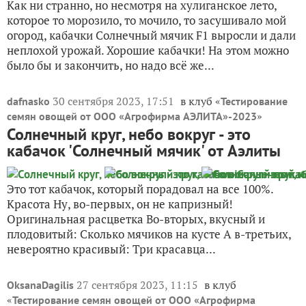
Как ни странно, но несмотря на хулиганское лето,
которое то морозило, то мочило, то засушивало мой
огород, кабачки Солнечный мячик F1 выросли и дали
неплохой урожай. Хорошие кабачки! На этом можно
было бы и закончить, но надо всё же...
30 сентября 2023, 17:51
в клуб «
dafnasko
Тестирование
»
семян овощей от ООО «Агрофирма АЭЛИТА»-2023
Солнечный круг, небо вокруг - это
кабачок 'Солнечный мячик' от Аэлиты
Это тот кабачок, который порадовал на все 100%.
Красота Ну, во-первых, он не капризный!
Оригинальная расцветка Во-вторых, вкусный и
плодовитый: Сколько мячиков на кусте А в-третьих,
невероятно красивый: Три красавца...
27 сентября 2023, 11:15
в клуб
OksanaDagilis
«
Тестирование семян овощей от ООО «Агрофирма