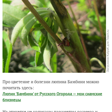
Про цветение и болезни люпина Бамбини можно
почитать здесь:
Люпин 'Бамбини' от Русского Огорода — мои сиамские
близнецы
На этикетке не написаны параметры размера и