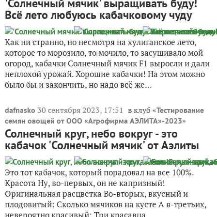
'Солнечный мячик' выращивать буду!
Всё лето любуюсь кабачковому чуду
Как ни странно, но несмотря на хулиганское лето,
которое то морозило, то мочило, то засушивало мой
огород, кабачки Солнечный мячик F1 выросли и дали
неплохой урожай. Хорошие кабачки! На этом можно
было бы и закончить, но надо всё же...
30 сентября 2023, 17:51
в клуб «
dafnasko
Тестирование
»
семян овощей от ООО «Агрофирма АЭЛИТА»-2023
Солнечный круг, небо вокруг - это
кабачок 'Солнечный мячик' от Аэлиты
Это тот кабачок, который порадовал на все 100%.
Красота Ну, во-первых, он не капризный!
Оригинальная расцветка Во-вторых, вкусный и
плодовитый: Сколько мячиков на кусте А в-третьих,
невероятно красивый: Три красавца...