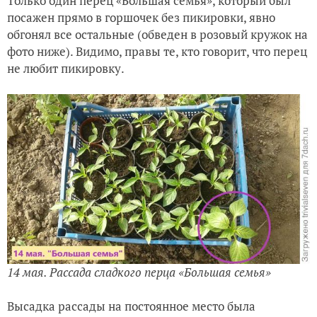
Только один перец «Большая семья», который был
посажен прямо в горшочек без пикировки, явно
обгонял все остальные (обведен в розовый кружок на
фото ниже). Видимо, правы те, кто говорит, что перец
не любит пикировку.
14 мая. Рассада сладкого перца «Большая семья»
Высадка рассады на постоянное место была