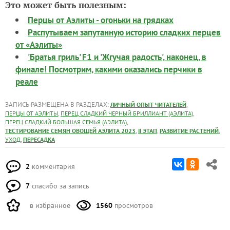
Это может быть полезным:
Перцы от Аэлиты - огоньки на грядках
Распутываем запутанную историю сладких перцев
от «Аэлиты»
'Братья гриль' F1 и 'Жгучая радость', наконец, в
финале! Посмотрим, какими оказались перчики в
реале
ЗАПИСЬ РАЗМЕЩЕНА В РАЗДЕЛАХ:
,
ЛИЧНЫЙ ОПЫТ ЧИТАТЕЛЕЙ
,
,
ПЕРЦЫ ОТ АЭЛИТЫ
ПЕРЕЦ СЛАДКИЙ ЧЕРНЫЙ БРИЛЛИАНТ (АЭЛИТА)
,
ПЕРЕЦ СЛАДКИЙ БОЛЬШАЯ СЕМЬЯ (АЭЛИТА)
,
,
,
ТЕСТИРОВАНИЕ СЕМЯН ОВОЩЕЙ АЭЛИТА 2023
II ЭТАП
РАЗВИТИЕ РАСТЕНИЙ
,
УХОД
ПЕРЕСАДКА
2
комментария
7
спасибо за запись
в избранное
1560
просмотров