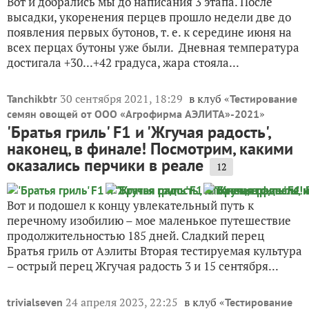
Вот и добрались мы до написания 3 этапа. После
высадки, укоренения перцев прошло недели две до
появления первых бутонов, т. е. к середине июня на
всех перцах бутоны уже были. Дневная температура
достигала +30...+42 градуса, жара стояла...
30 сентября 2021, 18:29
в клуб «
Tanchikbtr
Тестирование
»
семян овощей от ООО «Агрофирма АЭЛИТА»-2021
'Братья гриль' F1 и 'Жгучая радость',
наконец, в финале! Посмотрим, какими
оказались перчики в реале
12
Вот и подошел к концу увлекательный путь к
перечному изобилию – мое маленькое путешествие
продолжительностью 185 дней. Сладкий перец
Братья гриль от Аэлиты Вторая тестируемая культура
– острый перец Жгучая радость 3 и 15 сентября...
24 апреля 2023, 22:25
в клуб «
trivialseven
Тестирование