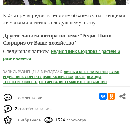
К 25 апреля редис в теплице обзавелся настоящими
листиками и готов к следующему этапу.
Другие записи автора по теме "Редис Пинк
Сюрприз от Ваше хозяйство"
Следующая запись:
Редис 'Пинк Сюрприз': растем и
развиваемся
ЗАПИСЬ РАЗМЕЩЕНА В РАЗДЕЛАХ:
,
,
ЛИЧНЫЙ ОПЫТ ЧИТАТЕЛЕЙ
I ЭТАП
,
,
,
РЕДИС ПИНК СЮРПРИЗ (ВАШЕ ХОЗЯЙСТВО)
ПОСЕВ
ВСХОДЫ
,
ТЕСТ НА ВСХОЖЕСТЬ
ТЕСТИРОВАНИЕ СЕМЯН ВАШЕ ХОЗЯЙСТВО
комментарии
2
спасибо за запись
в избранное
1354
просмотра