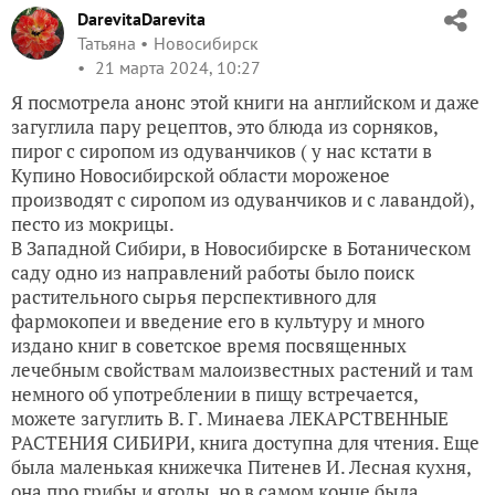
DarevitaDarevita
Татьяна
Новосибирск
21 марта 2024, 10:27
Я посмотрела анонс этой книги на английском и даже
загуглила пару рецептов, это блюда из сорняков,
пирог с сиропом из одуванчиков ( у нас кстати в
Купино Новосибирской области мороженое
производят с сиропом из одуванчиков и с лавандой),
песто из мокрицы.
В Западной Сибири, в Новосибирске в Ботаническом
саду одно из направлений работы было поиск
растительного сырья перспективного для
фармокопеи и введение его в культуру и много
издано книг в советское время посвященных
лечебным свойствам малоизвестных растений и там
немного об употреблении в пищу встречается,
можете загуглить В. Г. Минаева ЛЕКАРСТВЕННЫЕ
РАСТЕНИЯ СИБИРИ, книга доступна для чтения. Еще
была маленькая книжечка Питенев И. Лесная кухня,
она про грибы и ягоды, но в самом конце была