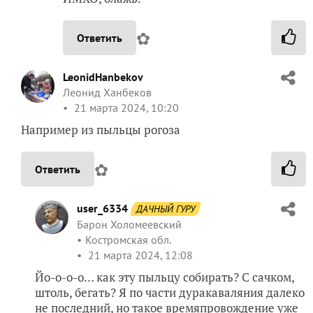
✿
Ответить
LeonidHanbekov
Леонид Ханбеков
21 марта 2024, 10:20
Например из пыльцы рогоза
✿
Ответить
user_6334
ДАЧНЫЙ ГУРУ
Барон Холомеевский
Костромская обл.
21 марта 2024, 12:08
Йо-о-о-о… как эту пыльцу собирать? С сачком,
штоль, бегать? Я по части дуракаваляния далеко
не последний, но такое времяпровождение уже