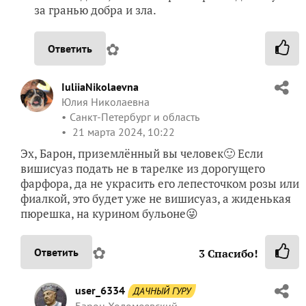
за гранью добра и зла.
✿
Ответить
IuliiaNikolaevna
Юлия Николаевна
Санкт-Петербург и область
21 марта 2024, 10:22
Эх, Барон, приземлённый вы человек🙂 Если
вишисуаз подать не в тарелке из дорогущего
фарфора, да не украсить его лепесточком розы или
фиалкой, это будет уже не вишисуаз, а жиденькая
пюрешка, на курином бульоне😜
✿
Ответить
3
Спасибо!
user_6334
ДАЧНЫЙ ГУРУ
Барон Холомеевский