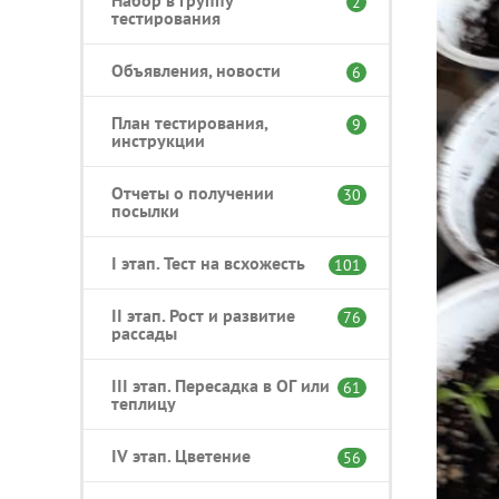
2
тестирования
Объявления, новости
6
План тестирования,
9
инструкции
Отчеты о получении
30
посылки
I этап. Тест на всхожесть
101
II этап. Рост и развитие
76
рассады
III этап. Пересадка в ОГ или
61
теплицу
IV этап. Цветение
56