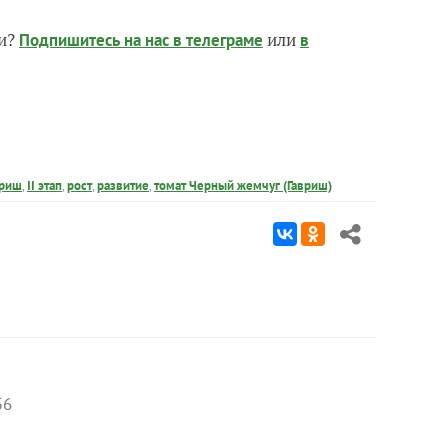
чи?
или
Подпишитесь на нас
в телеграме
в
вриш
,
II этап
,
рост
,
развитие
,
томат Черный жемчуг (Гавриш)
56