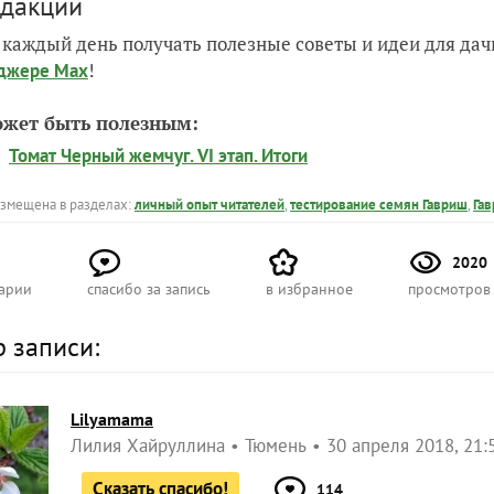
едакции
 каждый день получать полезные советы и идеи для да
!
джере Max
ожет быть полезным:
Томат Черный жемчуг. VI этап. Итоги
азмещена в разделах:
личный опыт читателей
,
тестирование семян Гавриш
,
Га
2020
арии
спасибо за запись
в избранное
просмотров
р записи:
Lilyamama
Лилия Хайруллина
Тюмень
30 апреля 2018, 21:
Сказать спасибо!
114