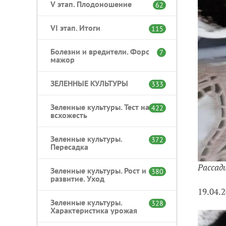
V этап. Плодоношение
62
VI этап. Итоги
115
Болезни и вредители. Форс
7
мажор
ЗЕЛЕННЫЕ КУЛЬТУРЫ
333
Зеленные культуры. Тест на
422
всхожесть
Зеленные культуры.
372
Пересадка
Рассад
Зеленные культуры. Рост и
380
развитие. Уход
19.04.
Зеленные культуры.
328
Характеристика урожая