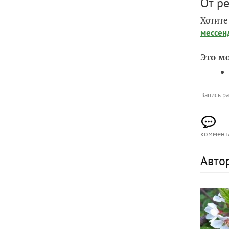
От р
Хотите
мессен
Это м
Запись р
коммент
Авто