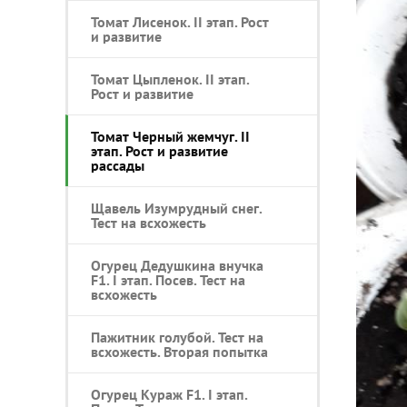
Томат Лисенок. II этап. Рост
и развитие
Томат Цыпленок. II этап.
Рост и развитие
Томат Черный жемчуг. II
этап. Рост и развитие
рассады
Щавель Изумрудный снег.
Тест на всхожесть
Огурец Дедушкина внучка
F1. I этап. Посев. Тест на
всхожесть
Пажитник голубой. Тест на
всхожесть. Вторая попытка
Огурец Кураж F1. I этап.