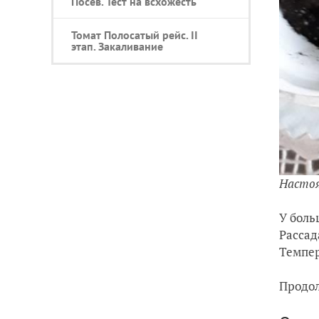
Посев. Тест на всхожесть
Томат Полосатый рейс. II
этап. Закаливание
Насто
У боль
Рассад
Темпер
Продо