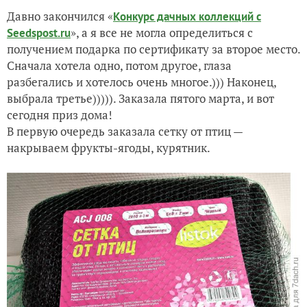
Давно закончился «
Конкурс дачных коллекций с
Приз за фотомарафон "Очень тихая охота - собирать грибы.
», а я все не могла определиться с
Seedspost.ru
получением подарка по сертификату за второе место.
Красота в каждой упаковке!!! Подарок от Seedspost.ru по
Сначала хотела одно, потом другое, глаза
разбегались и хотелось очень многое.))) Наконец,
выбрала третье))))). Заказала пятого марта, и вот
сегодня приз дома!
В первую очередь заказала сетку от птиц —
накрываем фрукты-ягоды, курятник.