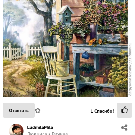
✿
Ответить
1
Спасибо!
LudmilaMila
Людмила
Гатчина