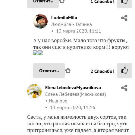
✿
Ответить
1
Спасибо!
LudmilaMila
Людмила
Гатчина
13 марта 2020, 11:11
А у нас воробьи. Мало того что фрукты,
так они еще в курятнике корм!!! воруют
✿
Ответить
2
Спасибо!
ElenaLebedevaMyasnikova
Елена Лебедева(Мясникова)
Иваново
13 марта 2020, 11:16
Света, у меня жимолость двух сортов, так
вот та, что ранняя осыпается быстро, чуть
притронешься, уже падает, а вторая висит