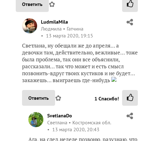
✿
Ответить
LudmilaMila
Людмила
Гатчина
13 марта 2020, 19:15
Светлана, ну обещали же до апреля… а
девочки там, действительно, вежливые… тоже
была проблема, так они все объяснили,
рассказали… так что может и есть смысл
позвонить-вдруг твоих кустиков и не будет…
закажешь… выиграешь где-нибудь
✿
Ответить
1
Спасибо!
SvetlanaDo
Светлана
Костромская обл.
13 марта 2020, 20:43
Ага, на след.неделе позвоню, разузнаю, что