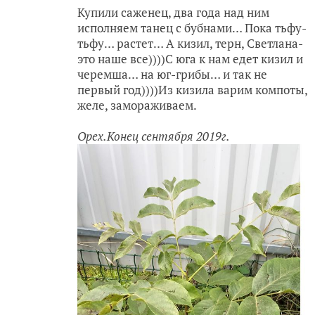
Купили саженец, два года над ним
исполняем танец с бубнами… Пока тьфу-
тьфу… растет… А кизил, терн, Светлана-
это наше все))))С юга к нам едет кизил и
черемша… на юг-грибы… и так не
первый год))))Из кизила варим компоты,
желе, замораживаем.
Орех.Конец сентября 2019г.