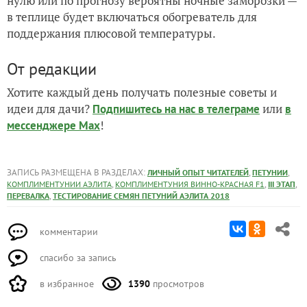
нулю или по прогнозу вероятны ночные заморозки —
в теплице будет включаться обогреватель для
поддержания плюсовой температуры.
От редакции
Хотите каждый день получать полезные советы и
идеи для дачи?
или
Подпишитесь на нас
в телеграме
в
!
мессенджере Max
ЗАПИСЬ РАЗМЕЩЕНА В РАЗДЕЛАХ:
,
,
ЛИЧНЫЙ ОПЫТ ЧИТАТЕЛЕЙ
ПЕТУНИИ
,
,
,
КОМПЛИМЕНТУНИИ АЭЛИТА
КОМПЛИМЕНТУНИЯ ВИННО-КРАСНАЯ F1
III ЭТАП
,
ПЕРЕВАЛКА
ТЕСТИРОВАНИЕ СЕМЯН ПЕТУНИЙ АЭЛИТА 2018
комментарии
спасибо за запись
в избранное
1390
просмотров