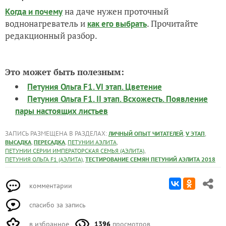
на даче нужен проточный
Когда и почему
воднонагреватель и
. Прочитайте
как его выбрать
редакционный разбор.
Это может быть полезным:
Петуния Ольга F1. VI этап. Цветение
Петуния Ольга F1. II этап. Всхожесть. Появление
пары настоящих листьев
ЗАПИСЬ РАЗМЕЩЕНА В РАЗДЕЛАХ:
,
,
ЛИЧНЫЙ ОПЫТ ЧИТАТЕЛЕЙ
V ЭТАП
,
,
,
ВЫСАДКА
ПЕРЕСАДКА
ПЕТУНИИ АЭЛИТА
,
ПЕТУНИИ СЕРИИ ИМПЕРАТОРСКАЯ СЕМЬЯ (АЭЛИТА)
,
ПЕТУНИЯ ОЛЬГА F1 (АЭЛИТА)
ТЕСТИРОВАНИЕ СЕМЯН ПЕТУНИЙ АЭЛИТА 2018
комментарии
спасибо за запись
в избранное
1396
просмотров