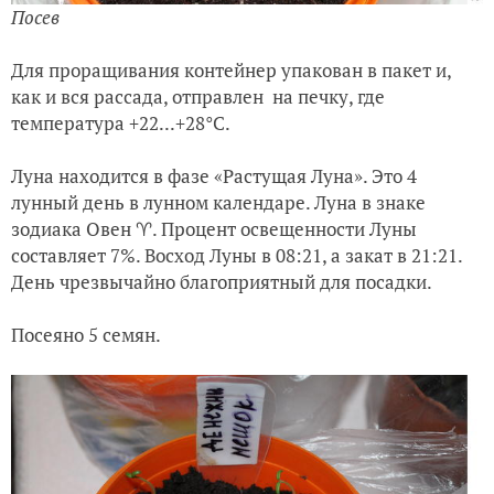
Посев
Для проращивания контейнер упакован в пакет и,
как и вся рассада, отправлен на печку, где
температура +22...+28°С
.
Луна находится в фазе
«Растущая Луна»
. Это
4
лунный день
в лунном календаре. Луна в знаке
зодиака
Овен ♈
.
Процент освещенности
Луны
составляет 7%.
Восход
Луны в 08:21, а
закат
в 21:21.
День чрезвычайно благоприятный для посадки.
Посеяно 5 семян.