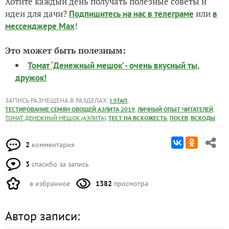
Хотите каждый день получать полезные советы и
идеи для дачи?
или
Подпишитесь на нас
в телеграме
в
!
мессенджере Max
Это может быть полезным:
Томат ‘Денежный мешок’ - очень вкусный ты,
дружок!
ЗАПИСЬ РАЗМЕЩЕНА В РАЗДЕЛАХ:
,
I ЭТАП
,
,
ТЕСТИРОВАНИЕ СЕМЯН ОВОЩЕЙ АЭЛИТА 2019
ЛИЧНЫЙ ОПЫТ ЧИТАТЕЛЕЙ
,
,
,
ТОМАТ ДЕНЕЖНЫЙ МЕШОК (АЭЛИТА)
ТЕСТ НА ВСХОЖЕСТЬ
ПОСЕВ
ВСХОДЫ
2
комментария
3
спасибо за запись
в избранное
1382
просмотра
Автор записи: