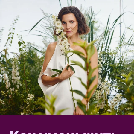
инструменты и пр.)
способ высадки (на какую глубину, по какую
часть стебля, вертикально, лежа, в желоб, на
гребень)
почва (по возможности все известные
параметры — вид, состав, кислотность, влажность),
освещенность,
соседство других растений,
температура воздуха в момент посадки,
схема посадки (количество растений на 1 м²)
Требования к форме отчета
1. Заголовок может быть любой, главное —
обязательно указываем культуру и названия сорта/
гибрида.
Например «Шок! Таких быстрых всходов у меня еще
не было! Огурец Анаконда бьет рекорды»