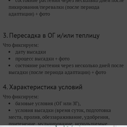
состояние растений через несколько дней после
пикирования/перевалки (после периода
адаптации) + фото
3. Пересадка в ОГ и/или теплицу
Что фиксируем:
дату высадки
процесс высадки + фото
состояние растения через несколько дней после
высадки (после периода адаптации) + фото
4. Характеристика условий
Что фиксируем:
базовые условия (ОГ или ЗГ),
условия высадки (время суток, подготовка
места, пролив, обеззараживание, удобрения,
притенение, мульчирование, используемые