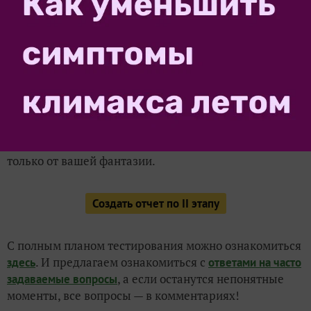
2. Каждый отчет начинаем с указания названия
сорта/гибрида и номера этапа.
Например:
«Огурец Анаконда. I этап.»
3. Форма отчета — свободная. Важно, чтобы были
указаны моменты, описанные выше, а вот будет это
строгий отчет или интересный рассказ, зависит
только от вашей фантазии.
Создать отчет по II этапу
С полным планом тестирования можно ознакомиться
. И предлагаем ознакомиться с
здесь
ответами на часто
, а если останутся непонятные
задаваемые вопросы
моменты, все вопросы — в комментариях!