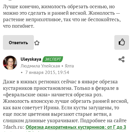
Лучше конечно, жимолость обрезать осенью, но
можно это сделать и ранней весной. Жимолость —
растение неприхотливое, так что не беспокойтесь,
что погибнет.
✿
Ответить
Uleyskaya
ЭКСПЕРТ
Людмила Улейская
Ялта
7 января 2015, 19:54
Даже в южных регионах сейчас в январе обрезка
кустарников приостановлена. Только в феврале в
«февральские окна» начнется обрезка роз.
Жимолость японскую лучше обрезать ранней весной,
как вам советует Ирина. Если кусты загущены, то
еще после цветения вырезают старые ветви, а
слишком длинные укорачивают. Подробнее на сайте
7dach.ru:
Обрезка декоративных кустарников: от Г до З