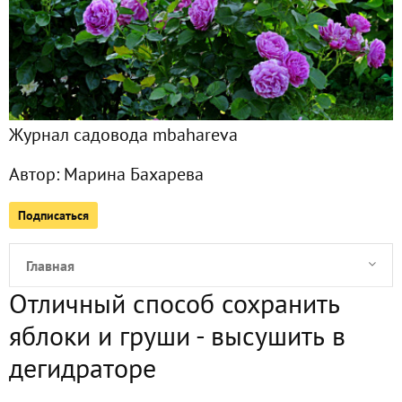
Журнал садовода mbahareva
Автор:
Марина Бахарева
Подписаться
Главная
Отличный способ сохранить
Подписчики
106
яблоки и груши - высушить в
Все публикации
92
дегидраторе
Фото
1940